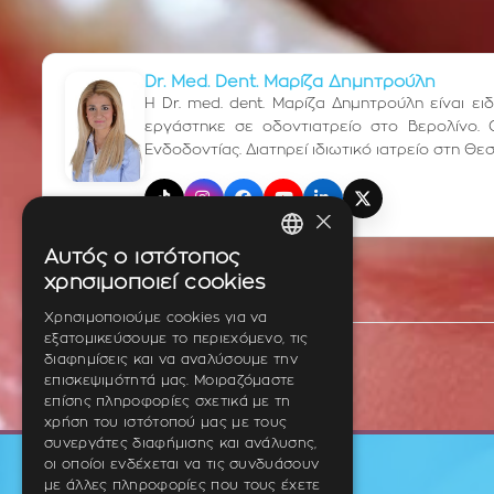
Dr. Med. Dent. Μαρίζα Δημητρούλη
Η Dr. med. dent. Μαρίζα Δημητρούλη είναι ε
εργάστηκε σε οδοντιατρείο στο Βερολίνο. 
Ενδοδοντίας. Διατηρεί ιδιωτικό ιατρείο στη Θε
TikTok
Instagram
Facebook
YouTube
LinkedIn
X (Twitter)
×
Αυτός ο ιστότοπος
GREEK
χρησιμοποιεί cookies
ENGLISH
Χρησιμοποιούμε cookies για να
εξατομικεύσουμε το περιεχόμενο, τις
GERMAN
διαφημίσεις και να αναλύσουμε την
επισκεψιμότητά μας. Μοιραζόμαστε
επίσης πληροφορίες σχετικά με τη
χρήση του ιστότοπού μας με τους
συνεργάτες διαφήμισης και ανάλυσης,
οι οποίοι ενδέχεται να τις συνδυάσουν
με άλλες πληροφορίες που τους έχετε