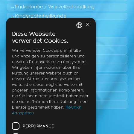
Endodontie / Wurzelbehandlung
Kinderzahnheilkunde
×
Leicht zugängliche Bereiche
Diese Webseite
GREEK
verwendet Cookies.
Pylaia
ENGLISH
Triadi
Wir verwenden Cookies, um Inhalte
und Anzeigen zu personalisieren und
Neo Rysio
GERMAN
unseren Datenverkehr zu analysieren.
Epanomi
Wir geben Informationen über Ihre
Nutzung unserer Website auch an
Peraia
unsere Werbe- und Analysepartner
weiter, die diese möglicherweise mit
Kalamaria
anderen Informationen kombinieren,
Panorama
die Sie ihnen bereitgestellt haben oder
die sie im Rahmen Ihrer Nutzung ihrer
Charilaou
Dienste gesammelt haben.
Πολιτική
Απορρήτου
Praxis
PERFORMANCE
Th. Litsa 10 – Tavaki (Ecke),