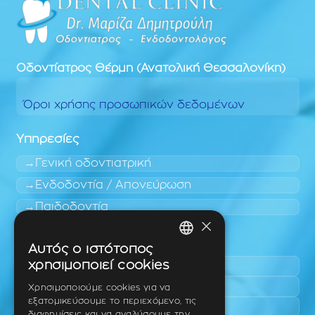
Οδοντίατρος
Θέρμη (Ανατολική Θεσσαλονίκη)
Όροι χρήσης προσωπικών δεδομένων
Υπηρεσίες
Γενική οδοντιατρική
Ενδοδοντία / Απονεύρωση
Παιδοδοντία
×
Περιοχές εύκολης πρόσβασης
Αυτός ο ιστότοπος
GREEK
χρησιμοποιεί cookies
Πυλαία
ENGLISH
Τριάδι
Χρησιμοποιούμε cookies για να
εξατομικεύσουμε το περιεχόμενο, τις
Νέο Ρύσιο
GERMAN
διαφημίσεις και να αναλύσουμε την