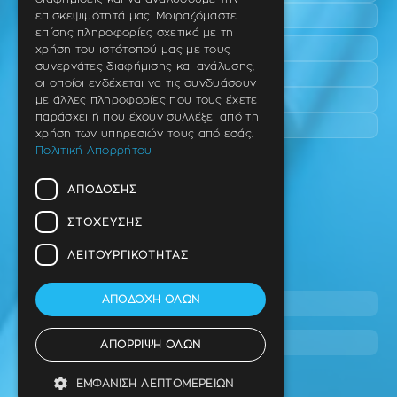
Επανομή
επισκεψιμότητά μας. Μοιραζόμαστε
επίσης πληροφορίες σχετικά με τη
Περαία
χρήση του ιστότοπού μας με τους
συνεργάτες διαφήμισης και ανάλυσης,
Καλαμαριά
οι οποίοι ενδέχεται να τις συνδυάσουν
Πανόραμα
με άλλες πληροφορίες που τους έχετε
παράσχει ή που έχουν συλλέξει από τη
Χαριλάου
χρήση των υπηρεσιών τους από εσάς.
Πολιτική Απορρήτου
Ιατρείο
ΑΠΌΔΟΣΗΣ
Ταβάκη – Θ. Λίτσα 10 (γωνία),
Θέρμη – Θεσσαλονίκη
ΣΤΌΧΕΥΣΗΣ
T.K 57001
ΛΕΙΤΟΥΡΓΙΚΌΤΗΤΑΣ
Τηλ.
ΑΠΟΔΟΧΉ ΌΛΩΝ
2310 46 10 44
info@dimitrouli.gr
ΑΠΌΡΡΙΨΗ ΌΛΩΝ
ΕΜΦΆΝΙΣΗ ΛΕΠΤΟΜΕΡΕΙΏΝ