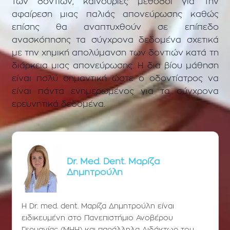
των δοντιών, καινούριες μέθοδοι για την
αφαίρεση μιας παλιάς απονεύρωσης καθώς
επίσης θα αναπτυχθούν σε επίπεδο
ανασκόπησης τα σύγχρονα δεδομένα σχετικά
με την χημική απολύμανση των δοντιών κατά τη
διάρκεια μιας απονεύρωσης. Η δια βίου μάθηση
είναι πολύ σημαντική ώστε ο οδοντίατρος να
είναι πάντα ενημερωμένος για τα σύγχρονα
ερευνητικά δεδομένα.
Dr. Med. Dent. Μαρίζα
Δημητρούλη
Η Dr. med. dent. Μαρίζα Δημητρούλη είναι
ειδικευμένη στο Πανεπιστήμιο Ανοβέρου