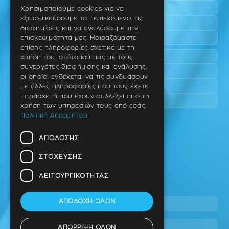
ENGLISH
Τριάδι
Χρησιμοποιούμε cookies για να
εξατομικεύσουμε το περιεχόμενο, τις
Νέο Ρύσιο
GERMAN
διαφημίσεις και να αναλύσουμε την
Επανομή
επισκεψιμότητά μας. Μοιραζόμαστε
επίσης πληροφορίες σχετικά με τη
Περαία
χρήση του ιστότοπού μας με τους
συνεργάτες διαφήμισης και ανάλυσης,
Καλαμαριά
οι οποίοι ενδέχεται να τις συνδυάσουν
Πανόραμα
με άλλες πληροφορίες που τους έχετε
παράσχει ή που έχουν συλλέξει από τη
Χαριλάου
χρήση των υπηρεσιών τους από εσάς.
Πολιτική Απορρήτου
Ιατρείο
ΑΠΌΔΟΣΗΣ
Ταβάκη – Θ. Λίτσα 10 (γωνία),
Θέρμη – Θεσσαλονίκη
ΣΤΌΧΕΥΣΗΣ
T.K 57001
ΛΕΙΤΟΥΡΓΙΚΌΤΗΤΑΣ
Τηλ.
ΑΠΟΔΟΧΉ ΌΛΩΝ
2310 46 10 44
info@dimitrouli.gr
ΑΠΌΡΡΙΨΗ ΌΛΩΝ