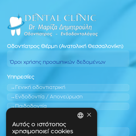
Οδοντίατρος
Θέρμη (Ανατολική Θεσσαλονίκη)
Όροι χρήσης προσωπικών δεδομένων
Υπηρεσίες
Γενική οδοντιατρική
Ενδοδοντία / Απονεύρωση
Παιδοδοντία
×
Περιοχές εύκολης πρόσβασης
Αυτός ο ιστότοπος
GREEK
χρησιμοποιεί cookies
Πυλαία