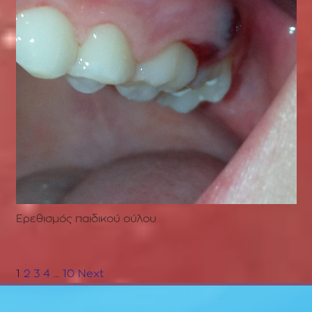
Ερεθισμός παιδικού ούλου
1
2
3
4
…
10
Next