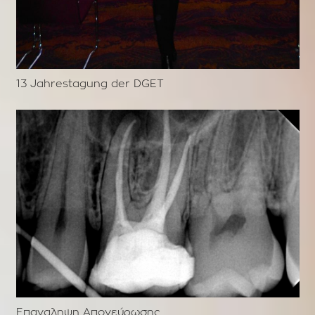
13 Jahrestagung der DGET
Επαναληψη Απονεύρωσης