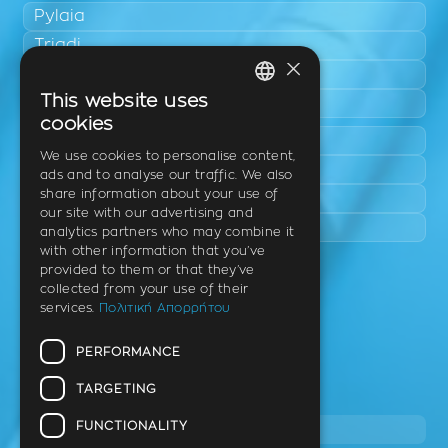
Pylaia
Triadi
×
Neo Rysio
This website uses
Epanomi
GREEK
cookies
Peraia
ENGLISH
We use cookies to personalise content,
Kalamaria
ads and to analyse our traffic. We also
GERMAN
share information about your use of
Panorama
our site with our advertising and
Charilaou
analytics partners who may combine it
with other information that you’ve
provided to them or that they’ve
Clinic
collected from your use of their
services.
Πολιτική Απορρήτου
Th. Litsa 10 – Tavaki (corner),
Thermi – Thessaloniki
PERFORMANCE
Postal Code 57001
TARGETING
Tel.
FUNCTIONALITY
2310 46 10 44