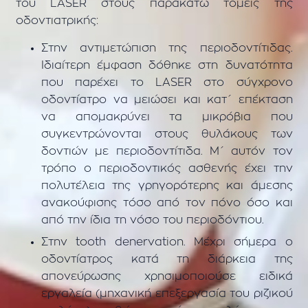
του LASER στους παρακάτω τομείς της
οδοντιατρικής:
Στην αντιμετώπιση της περιοδοντίτιδας.
Ιδιαίτερη έμφαση δόθηκε στη δυνατότητα
που παρέχει το LASER στο σύγχρονο
οδοντίατρο να μειώσει και κατ΄ επέκταση
να απομακρύνει τα μικρόβια που
συγκεντρώνονται στους θυλάκους των
δοντιών με περιοδοντίτιδα. Μ΄ αυτόν τον
τρόπο ο περιοδοντικός ασθενής έχει την
πολυτέλεια της γρηγορότερης και άμεσης
ανακούφισης τόσο από τον πόνο όσο και
από την ίδια τη νόσο του περιοδόντιου.
Στην tooth denervation. Μέχρι σήμερα ο
οδοντίατρος κατά τη διάρκεια της
απονεύρωσης χρησιμοποιούσε ειδικά
εργαλεία (μηχανική επεξεργασία του ριζικού