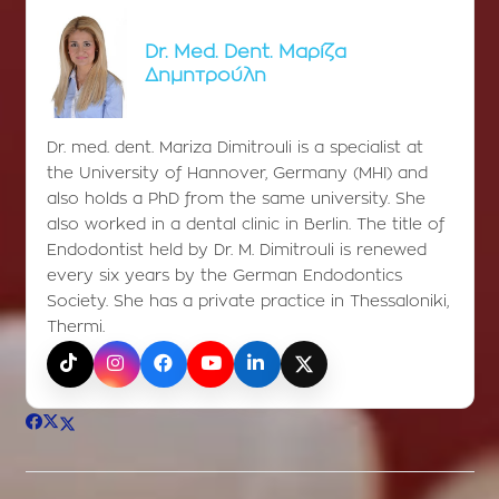
Dr. Med. Dent. Μαρίζα
Δημητρούλη
Dr. med. dent. Mariza Dimitrouli is a specialist at
the University of Hannover, Germany (MHI) and
also holds a PhD from the same university. She
also worked in a dental clinic in Berlin. The title of
Endodontist held by Dr. M. Dimitrouli is renewed
every six years by the German Endodontics
Society. She has a private practice in Thessaloniki,
Thermi.
TikTok
Instagram
Facebook
YouTube
LinkedIn
X (Twitter)