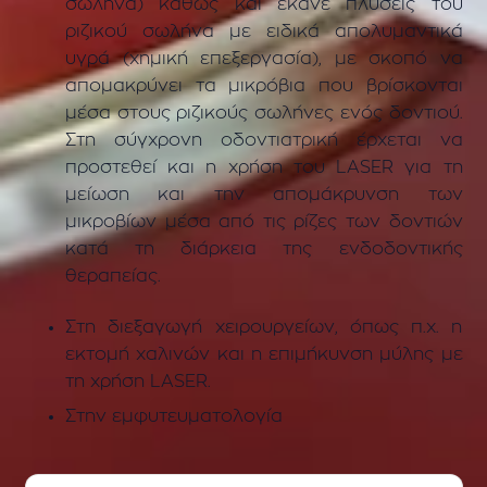
σωλήνα) καθώς και έκανε πλύσεις του
ριζικού σωλήνα με ειδικά απολυμαντικά
υγρά (χημική επεξεργασία), με σκοπό να
απομακρύνει τα μικρόβια που βρίσκονται
μέσα στους ριζικούς σωλήνες ενός δοντιού.
Στη σύγχρονη οδοντιατρική έρχεται να
προστεθεί και η χρήση του LASER για τη
μείωση και την απομάκρυνση των
μικροβίων μέσα από τις ρίζες των δοντιών
κατά τη διάρκεια της ενδοδοντικής
θεραπείας.
Στη διεξαγωγή χειρουργείων, όπως π.χ. η
εκτομή χαλινών και η επιμήκυνση μύλης με
τη χρήση LASER.
Στην εμφυτευματολογία