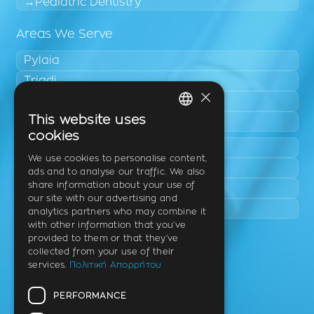
Pediatric Dentistry
Areas We Serve
Pylaia
Triadi
×
Neo Rysio
This website uses
Epanomi
GREEK
cookies
Peraia
ENGLISH
We use cookies to personalise content,
Kalamaria
ads and to analyse our traffic. We also
GERMAN
share information about your use of
Panorama
our site with our advertising and
Charilaou
analytics partners who may combine it
with other information that you’ve
provided to them or that they’ve
Clinic
collected from your use of their
services.
Πολιτική Απορρήτου
Th. Litsa 10 – Tavaki (corner),
Thermi – Thessaloniki
PERFORMANCE
Postal Code 57001