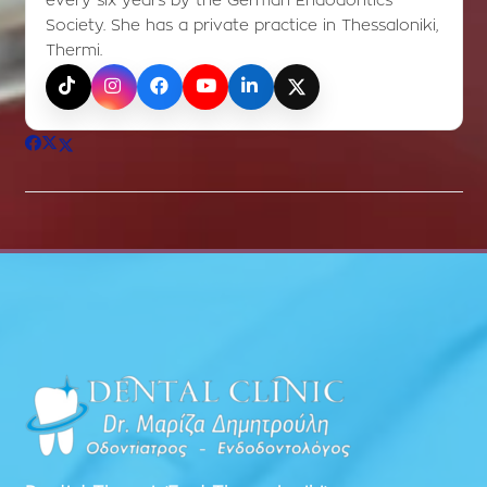
every six years by the German Endodontics
Society. She has a private practice in Thessaloniki,
Thermi.
TikTok
Instagram
Facebook
YouTube
LinkedIn
X (Twitter)