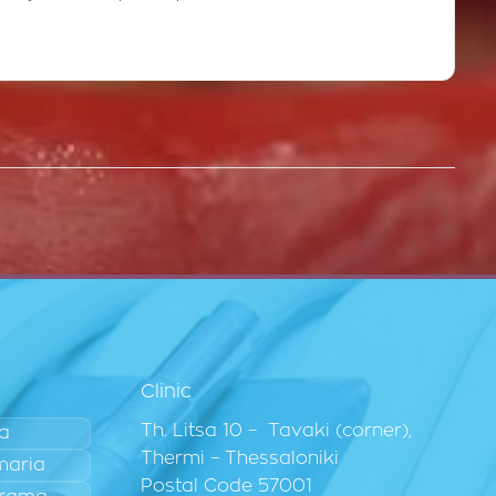
Clinic
Th. Litsa 10 – Tavaki (corner),
ia
Thermi – Thessaloniki
maria
Postal Code 57001