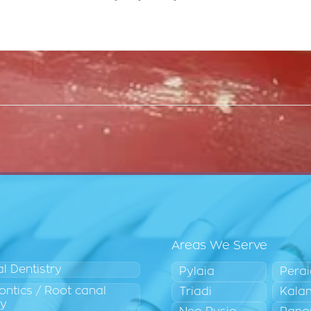
Areas We Serve
l Dentistry
Pylaia
Pera
ntics / Root canal
Triadi
Kala
py