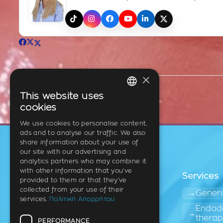
TikTok
Instagram
Facebook
YouTube
LinkedIn
X (Twitter)
×
This website uses
GREEK
cookies
ENGLISH
We use cookies to personalise content,
ads and to analyse our traffic. We also
GERMAN
share information about your use of
our site with our advertising and
analytics partners who may combine it
with other information that you’ve
Services
provided to them or that they’ve
collected from your use of their
Genera
services.
Πολιτική Απορρήτου
Endodo
thera
PERFORMANCE