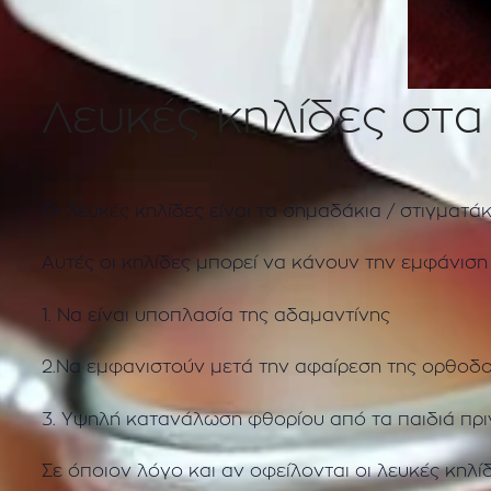
Λευκές κηλίδες στα
Οι λευκές κηλίδες είναι τα σημαδάκια / στιγματά
Αυτές οι κηλίδες μπορεί να κάνουν την εμφάνιση
1. Να είναι υποπλασία της αδαμαντίνης
2.Να εμφανιστούν μετά την αφαίρεση της ορθοδον
3. Υψηλή κατανάλωση φθορίου από τα παιδιά πρι
Σε όποιον λόγο και αν οφείλονται οι λευκές κηλί