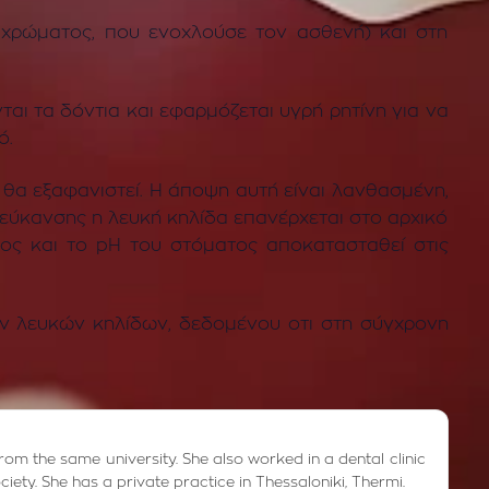
 χρώματος, που ενοχλούσε τον ασθενή) και στη
ται τα δόντια και εφαρμόζεται υγρή ρητίνη για να
ό.
θα εξαφανιστεί. Η άποψη αυτή είναι λανθασμένη,
εύκανσης η λευκή κηλίδα επανέρχεται στο αρχικό
νος και το
pH
του
στόματος αποκατασταθεί στις
ν λευκών κηλίδων, δεδομένου οτι
στη σύγχρονη
from the same university. She also worked in a dental clinic
ciety. She has a private practice in Thessaloniki, Thermi.