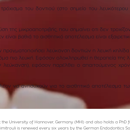
 τρόχισμα του δοντιού (στο σημείο του λευκότερου
ση της μικροαποτριβής, που σημαίνει οτι δεν τροχίζον
 είναι βαθιά το αισθητικό αποτέλεσμα είναι εξαιρετικ
αν πραγματοποιήσει λεύκανση δοντιών η λευκή κηλίδα 
κόμα πιο λευκή. Εφόσον ολοκληρωθεί η θεραπεία της λ
ν λεύκανση), εφόσον παρέλθει ο απαιτούμενος χρό
λέον
να ανησυχούν για το αισθητικό αποτέλεσμα τω
 at the University of Hannover, Germany (MHI) and also holds a PhD 
M. Dimitrouli is renewed every six years by the German Endodontics So