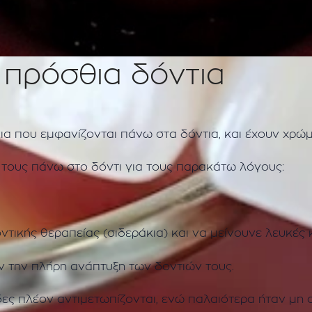
 πρόσθια δόντια
κια που εμφανίζονται πάνω στα δόντια, και έχουν χρώ
 τους πάνω στο δόντι για τους παρακάτω λόγους:
τικής θεραπείας (σιδεράκια) και να μείνουνε λευκές 
ν την πλήρη ανάπτυξη των δοντιών τους.
δες πλέον αντιμετωπίζονται, ενώ παλαιότερα ήταν μη α