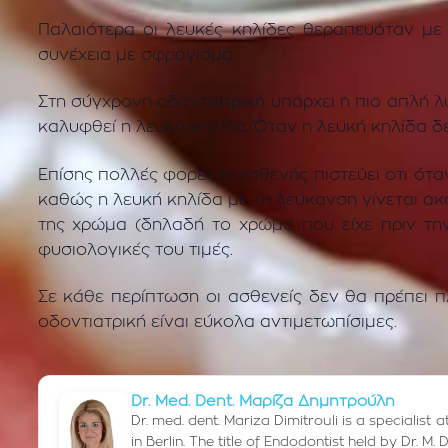
Παλαιότερα οι λευκές κηλίδες θεραπευόταν με
συνέχεια με σφράγισμα.
Στη σύγχρονη οδοντιατρική υπάρχει η πιο απλή λύ
καλυφθεί η λευκή κηλίδα. Όταν η λευκή κηλίδα δεν
Επίσης πολλές φορές ο ασθενής πιστεύει οτι ότ
καθώς η λευκή κηλίδα με τη λεύκανση γίνεται α
της χρώμα (δηλαδή το χρώμα που είχε πριν τη
φυσιολογικές του τιμές.
Σε κάθε περίπτωση οι ασθενείς δεν θα πρέπει
π
οδοντιατρική
είναι εύκολα αντιμετωπίσιμες.
Dr. Med. Dent. Μαρίζα Δημητρούλη
Dr. med. dent. Mariza Dimitrouli is a specialist
in Berlin. The title of Endodontist held by Dr. 