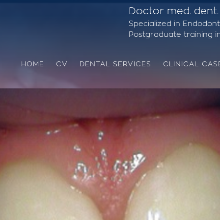
Doctor med. dent.
Specialized in Endodont
Postgraduate training in 
HOME
CV
DENTAL SERVICES
CLINICAL CAS
Removal of Amalgam (Silver) Filling