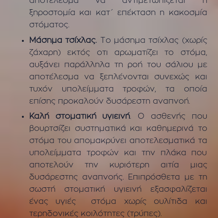
αποτέλεσμα να αντιμετωπίζεται η
ξηροστομία και κατ΄ επέκταση η κακοσμία
στόματος.
Μάσημα τσίχλας.
Το μάσημα τσίχλας (χωρίς
ζάχαρη) εκτός οτι αρωματίζει το στόμα,
αυξάνει παράλληλα τη ροή του σάλιου με
αποτέλεσμα να ξεπλένονται συνεχώς και
τυχόν υπολείμματα τροφών, τα οποία
επίσης προκαλούν δυσάρεστη αναπνοή.
Καλή στοματική υγιεινή
. Ο ασθενής που
βουρτσίζει συστηματικά και καθημερινά το
στόμα του απομακρύνει αποτελεσματικά τα
υπολείμματα τροφών και την πλάκα που
αποτελούν την κυριότερη αιτία μιας
δυσάρεστης αναπνοής. Επιπρόσθετα με τη
σωστή στοματική υγιεινή εξασφαλίζεται
ένας υγιές στόμα χωρίς ουλίτιδα και
τερηδονικές κοιλότητες (τρύπες).