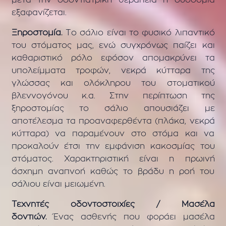
μετά την οδοντιατρική θεραπεία η δυσοσμία
εξαφανίζεται.
Ξηροστομία.
Το σάλιο είναι το φυσικό λιπαντικό
του στόματος μας, ενώ συγχρόνως παίζει και
καθαριστικό ρόλο εφόσον απομακρύνει τα
υπολείμματα τροφών, νεκρά κύτταρα της
γλώσσας και ολόκληρου του στοματικού
βλεννογόνου κ.α. Στην περίπτωση της
ξηροστομίας το σάλιο απουσιάζει με
αποτέλεσμα τα προαναφερθέντα (πλάκα, νεκρά
κύτταρα) να παραμένουν στο στόμα και να
προκαλούν έτσι την εμφάνιση κακοσμίας του
στόματος. Χαρακτηριστική είναι η πρωινή
άσχημη αναπνοή καθώς το βράδυ η ροή του
σάλιου είναι μειωμένη.
Τεχνητές οδοντοστοιχίες / Μασέλα
δοντιών.
Ένας ασθενής που φοράει μασέλα