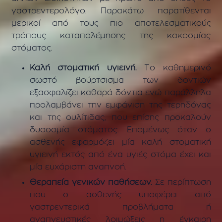
γαστρεντερολόγο. Παρακάτω παρατίθενται
μερικοί από τους πιο αποτελεσματικούς
τρόπους καταπολέμησης της κακοσμίας
στόματος.
Καλή στοματική υγιεινή.
Το καθημερινό
σωστό βούρτσισμα των δοντιών
εξασφαλίζει καθαρά δόντια ενώ παράλληλα
προλαμβάνει την εμφάνιση της τερηδόνας
και της ουλίτιδας, που επίσης προκαλούν
δυσοσμία στόματος. Επομένως όταν ο
ασθενής εφαρμόζει μία καλή στοματική
υγιεινή εκτός από ένα υγιές στόμα έχει και
μία ευχάριστη αναπνοή.
Θεραπεία γενικών παθήσεων.
Σε περίπτωση
που ο ασθενής υποφέρει από
γαστρεντερικά προβλήματα ή
αναπνευστικές λοιμώξεις η έγκαιρη