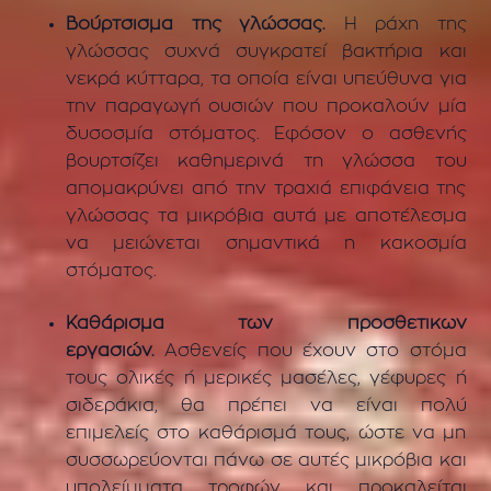
Βούρτσισμα της γλώσσας.
Η ράχη της
γλώσσας συχνά συγκρατεί βακτήρια και
νεκρά κύτταρα, τα οποία είναι υπεύθυνα για
την παραγωγή ουσιών που προκαλούν μία
δυσοσμία στόματος. Εφόσον ο ασθενής
βουρτσίζει καθημερινά τη γλώσσα του
απομακρύνει από την τραχιά επιφάνεια της
γλώσσας τα μικρόβια αυτά με αποτέλεσμα
να μειώνεται σημαντικά η κακοσμία
στόματος.
Καθάρισμα των προσθετικων
εργασιών.
Ασθενείς που έχουν στο στόμα
τους ολικές ή μερικές μασέλες, γέφυρες ή
σιδεράκια, θα πρέπει να είναι πολύ
επιμελείς στο καθάρισμά τους, ώστε να μη
συσσωρεύονται πάνω σε αυτές μικρόβια και
υπολείμματα τροφών και προκαλείται