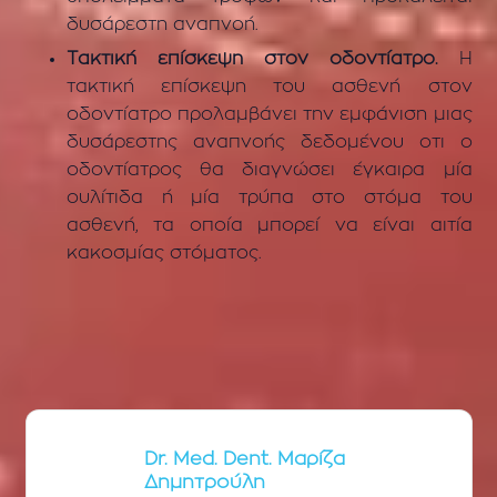
δυσάρεστη αναπνοή.
Τακτική επίσκεψη στον οδοντίατρο.
Η
τακτική επίσκεψη του ασθενή στον
οδοντίατρο προλαμβάνει την εμφάνιση μιας
δυσάρεστης αναπνοής δεδομένου οτι ο
οδοντίατρος θα διαγνώσει έγκαιρα μία
ουλίτιδα ή μία τρύπα στο στόμα του
ασθενή, τα οποία μπορεί να είναι αιτία
κακοσμίας στόματος.
Dr. Med. Dent. Μαρίζα
Δημητρούλη