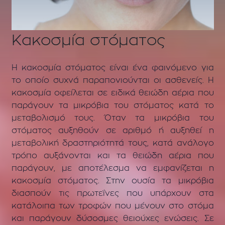
Κακοσμία στόματος
Η κακοσμία στόματος είναι ένα φαινόμενο για
το οποίο συχνά παραπονιούνται οι ασθενείς. Η
κακοσμία οφείλεται σε ειδικά θειώδη αέρια που
παράγουν τα μικρόβια του στόματος κατά το
μεταβολισμό τους. Όταν τα μικρόβια του
στόματος αυξηθούν σε αριθμό ή αυξηθεί η
μεταβολική δραστηριότητά τους, κατά ανάλογο
τρόπο αυξάνονται και τα θειώδη αέρια που
παράγουν, με αποτέλεσμα να εμφανίζεται η
κακοσμία στόματος. Στην ουσία τα μικρόβια
διασπούν τις πρωτεΐνες που υπάρχουν στα
κατάλοιπα των τροφών που μένουν στο στόμα
και παράγουν δύσοσμες θειούχες ενώσεις. Σε