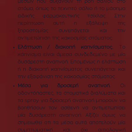
μέσων που αυξάνουν τη ροή σάλιου στο
στόμα, όπως το τεχνητό σάλιο ή το μάσημα
ειδικής φαρμακευτικής τσίχλας. Στην
περίπτωση αυτή η εξάλειψη της
ξηροστομίας συνεπάγεται και την
αντιμετώπιση της κακοσμίας στόματος.
Ελάττωση / διακοπή καπνίσματος.
Το
κάπνισμα είναι άμεσα συνδεδεμένο με μία
δυσάρεστη αναπνοή. Επομένως η ελάττωση
ή η διακοπή καπνίσματος συνεπάγεται και
την εξαφάνιση της κακοσμίας στόματος.
Μέσα για δροσερή αναπνοή.
Οι
οδοντόπαστες, τα στοματικά διαλύματα και
τα spray για δροσερή αναπνοή μπορούν να
βοηθήσουν τον ασθενή να αντιμετωπίσει
μία δυσάρεστη αναπνοή. Αξίζει όμως να
σημειωθεί οτι τα μέσα αυτά αποτελούν μία
συμπτωματική και όχι αιτιολογική