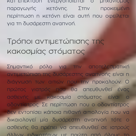
κατ΄επέκταση ενεργοποιείται ο μηχανισμός
παραγωγής κετόνης. Στην προκειμένη
περίπτωση η κετόνη είναι αυτή που οφείλεται
για τη δυσάρεστη αναπνοή.
Τρόποι αντιμετώπισης της
κακοσμίας στόματος
Σημαντικό ρόλο για την αποτελεσματική
αντιμετώπιση της δυσάρεστης αναπνοής είναι η
διάγνωση των αιτιών που την προκαλούν. Ο
πρώτος γιατρός που θα απευθυνθεί ένας
ασθενής με κακοσμία στόματος είναι ο
οδοντίατρος. Σε περίπτωση που ο οδοντίατρος
δεν εντοπίσει κάποια πιθανή αιτιολογία που να
δικαιολογεί μία δυσάρεστη αναπνοή τότε ο
ασθενής θα πρέπει να απευθυνθεί σε ιατρούς
άλλων ειδικοτήτων με πρώτο από όλους το