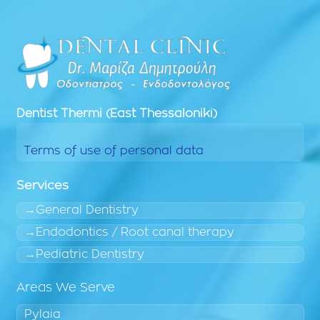
Dentist
Thermi (East Thessaloniki)
Terms of use of personal data
Services
General Dentistry
Endodontics / Root canal therapy
Pediatric Dentistry
Areas We Serve
Pylaia