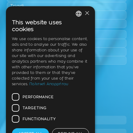
Triadi
×
Neo Rysio
This website uses
Epanomi
GREEK
cookies
Peraia
ENGLISH
We use cookies to personalise content,
Kalamaria
ads and to analyse our traffic. We also
GERMAN
share information about your use of
Panorama
our site with our advertising and
Charilaou
analytics partners who may combine it
with other information that you’ve
provided to them or that they’ve
Clinic
collected from your use of their
services.
Πολιτική Απορρήτου
Th. Litsa 10 – Tavaki (corner),
Thermi – Thessaloniki
PERFORMANCE
Postal Code 57001
TARGETING
Tel.
FUNCTIONALITY
2310 46 10 44