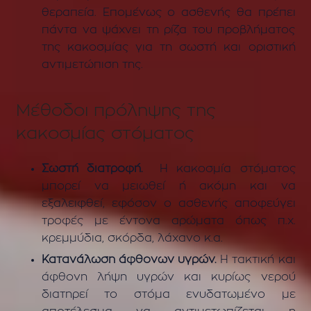
θεραπεία. Επομένως ο ασθενής θα πρέπει
πάντα να ψάχνει τη ρίζα του προβλήματος
της κακοσμίας για τη σωστή και οριστική
αντιμετώπιση της.
Μέθοδοι πρόληψης της
κακοσμίας στόματος
Σωστή διατροφή.
Η κακοσμία στόματος
μπορεί να μειωθεί ή ακόμη και να
εξαλειφθεί, εφόσον ο ασθενής αποφεύγει
τροφές με έντονα αρώματα όπως π.χ.
κρεμμύδια, σκόρδα, λάχανο κ.α.
Κατανάλωση άφθονων υγρών.
Η τακτική και
άφθονη λήψη υγρών και κυρίως νερού
διατηρεί το στόμα ενυδατωμένο με