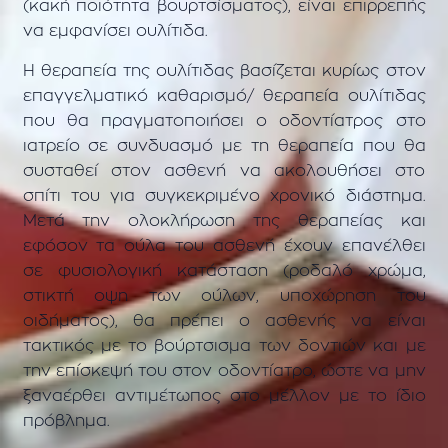
(κακή ποιότητα βουρτσίσματος), είναι επιρρεπής
να εμφανίσει ουλίτιδα.
Η θεραπεία της ουλίτιδας βασίζεται κυρίως στον
επαγγελματικό καθαρισμό/ θεραπεία ουλίτιδας
που θα πραγματοποιήσει ο οδοντίατρος στο
ιατρείο σε συνδυασμό με τη θεραπεία που θα
συσταθεί στον ασθενή να ακολουθήσει στο
σπίτι του για συγκεκριμένο χρονικό διάστημα.
Μετά την ολοκλήρωση της θεραπείας και
εφόσον τα ούλα του ασθενή έχουν επανέλθει
σε φυσιολογική κατάσταση (ροδαλό χρώμα,
στικτή οψη των ούλων, υποχώρηση του
οιδήματος), θα πρέπει ο ασθενής να είναι
τακτικός με το βούρτσισμα των δοντιών και με
την επίσκεψή του στον οδοντίατρο, ώστε να μην
ξαναέρθει αντιμέτωπος στο μέλλον με το ίδιο
πρόβλημα.