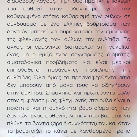
διάφορους λόγους. Η μη συστηματική επίσκεψη
του ασθενή στον οδοντίατρο για τον
καθιερωμένο ετήσιο καθαρισμό των ούλων σε
συνδυασμό με ένα ελλιπές βούρτσισμα των
δοντιών μπορεί να πυροδοτήσει την εμφάνιση
της φλεγμονής των ούλων, την ουλίτιδα. Το
άγχος, οι ορμονικές διαταραχές στη γυναίκα,
ένας μη ρυθμιζόμενος σαγχαρώδης διαβήτης,
αιματολογικά προβλήματα κ.α. είναι μερικοί
επιπρόσθετοι παράγοντες πρόκλησης της
ουλίτιδας. Όλα όμως τα προαναφερθέντα αίτια
δεν μπορούν από μόνα τους να οδηγήσουν
στην ουλίτιδα. Σημαντικό και πρωτεύοντα ρόλο
στην εμφάνιση μιας φλεγμονής στα ούλα είναι η
ποιότητα και η συχνότητα βουρτσίσματος των
δοντιών. Ένας ασθενής λοιπόν που βαριέται να
πλύνει τα δόντια (αραιή συχνότητα) του και όταν
τα βουρτσίζει το κάνει με λανθασμένο τρόπο