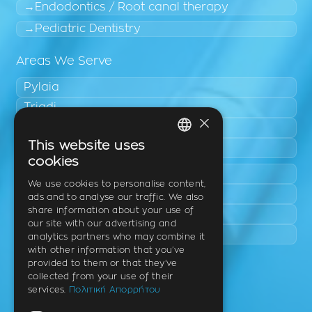
Endodontics / Root canal therapy
Pediatric Dentistry
Areas We Serve
Pylaia
Triadi
×
Neo Rysio
This website uses
Epanomi
GREEK
cookies
Peraia
ENGLISH
We use cookies to personalise content,
Kalamaria
ads and to analyse our traffic. We also
GERMAN
share information about your use of
Panorama
our site with our advertising and
Charilaou
analytics partners who may combine it
with other information that you’ve
provided to them or that they’ve
Clinic
collected from your use of their
services.
Πολιτική Απορρήτου
Th. Litsa 10 – Tavaki (corner),
Thermi – Thessaloniki