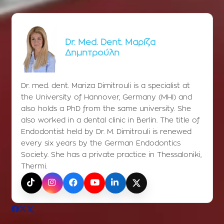
Dr. Med. Dent. Μαρίζα
Δημητρούλη
Dr. med. dent. Mariza Dimitrouli is a specialist at
the University of Hannover, Germany (MHI) and
also holds a PhD from the same university. She
also worked in a dental clinic in Berlin. The title of
Endodontist held by Dr. M. Dimitrouli is renewed
every six years by the German Endodontics
Society. She has a private practice in Thessaloniki,
Thermi.
TikTok
Instagram
Facebook
YouTube
LinkedIn
X (Twitter)