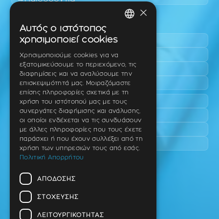
×
Περιοχές εύκολης πρόσβασης
Αυτός ο ιστότοπος
GREEK
χρησιμοποιεί cookies
Πυλαία
ENGLISH
Τριάδι
Χρησιμοποιούμε cookies για να
εξατομικεύσουμε το περιεχόμενο, τις
Νέο Ρύσιο
GERMAN
διαφημίσεις και να αναλύσουμε την
Επανομή
επισκεψιμότητά μας. Μοιραζόμαστε
επίσης πληροφορίες σχετικά με τη
Περαία
χρήση του ιστότοπού μας με τους
συνεργάτες διαφήμισης και ανάλυσης,
Καλαμαριά
οι οποίοι ενδέχεται να τις συνδυάσουν
Πανόραμα
με άλλες πληροφορίες που τους έχετε
παράσχει ή που έχουν συλλέξει από τη
Χαριλάου
χρήση των υπηρεσιών τους από εσάς.
Πολιτική Απορρήτου
Ιατρείο
ΑΠΌΔΟΣΗΣ
Ταβάκη – Θ. Λίτσα 10 (γωνία),
Θέρμη – Θεσσαλονίκη
ΣΤΌΧΕΥΣΗΣ
T.K 57001
ΛΕΙΤΟΥΡΓΙΚΌΤΗΤΑΣ