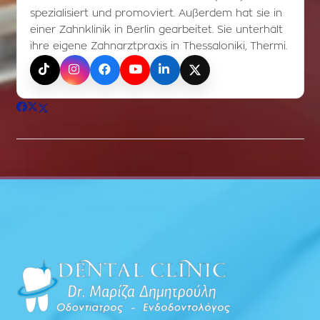
spezialisiert und promoviert. Außerdem hat sie in
einer Zahnklinik in Berlin gearbeitet. Sie unterhält
ihre eigene Zahnarztpraxis in Thessaloniki, Thermi.
TikTok
Instagram
Facebook
YouTube
LinkedIn
X (Twitter)