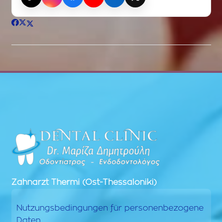
TikTok
Instagram
Facebook
YouTube
LinkedIn
X (Twitter)
Zahnarzt
Thermi (Ost-Thessaloniki)
Nutzungsbedingungen für personenbezogene
Daten