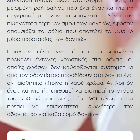
επέκταση πέτρας μέσα στο στόμα. Επίσης η
μειωμένη ροή σάλιου που έχει ένας καπνιστής
συγκριτικά με έναν μη καπνιστή, αυξάνει την
πιθανότητα τερηδονισμού των δοντιών, εφόσον
απουσιάζει το σάλιο που αποτελεί το φυσικό
μέσο προστασίας των δοντιών.
Επιπλέον είναι γνωστό οτι το κάπνισμα
προκαλεί έντονες χρωστικές στα δόντια, οι
οποίες εφόσον δεν καθαρίζονται συστηματικά
από τον οδοντίατρο προσδίδουν στα δόντια ένα
αντιαισθητικό κίτρινο ή καφέ χρώμα. Αν λοιπόν
ένας καπνιστής επιθυμεί να διατηρεί το στόμα
του καθαρό και υγιές τότε
ναι
σίγουρα θα
πρέπει να επισκέπτεται συχνότερα τον
οδοντίατρο για καθαρισμό δοντιών.