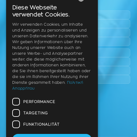
Leicht zugängliche Bereiche
Diese Webseite
GREEK
verwendet Cookies.
Pylaia
ENGLISH
Triadi
Wir verwenden Cookies, um Inhalte
und Anzeigen zu personalisieren und
Neo Rysio
GERMAN
unseren Datenverkehr zu analysieren.
Epanomi
Wir geben Informationen über Ihre
Nutzung unserer Website auch an
Peraia
unsere Werbe- und Analysepartner
weiter, die diese möglicherweise mit
Kalamaria
anderen Informationen kombinieren,
Panorama
die Sie ihnen bereitgestellt haben oder
die sie im Rahmen Ihrer Nutzung ihrer
Charilaou
Dienste gesammelt haben.
Πολιτική
Απορρήτου
Praxis
PERFORMANCE
Th. Litsa 10 – Tavaki (Ecke),
Thermi – Thessaloniki
TARGETING
PLZ 57001
FUNKTIONALITÄT
Tel.