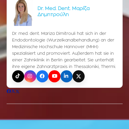
Dr. Med. Dent. Μαρίζα
Δημητρούλη
Dr. med. dent. Mariza Dimitrouli hat sich in der
Endodontologie (Wurzelkanalbehandlung) an der
Medizinische Hochschule Hannover (MHH)
spezialisiert und promoviert. Außerdem hat sie in
einer Zahnklinik in Berlin gearbeitet. Sie unterhält
ihre eigene Zahnarztpraxis in Thessaloniki, Thermi.
TikTok
Instagram
Facebook
YouTube
LinkedIn
X (Twitter)