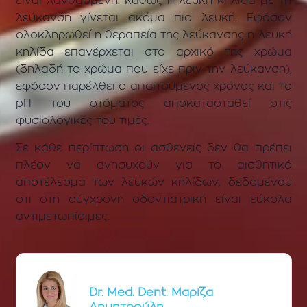
είναι λανθασμένη, καθώς η λευκή κηλίδα με τη
λεύκανση γίνεται ακόμα πιο λευκή. Εφόσον
ολοκληρωθεί η θεραπεία της λεύκανσης η λευκή
κηλίδα επανέρχεται στο αρχικό της χρώμα
(δηλαδή το χρώμα που είχε πριν την λεύκανση),
εφόσον παρέλθει ο απαιτούμενος χρόνος και το
pH
του
στόματος αποκατασταθεί στις
φυσιολογικές του τιμές.
Σε κάθε περίπτωση οι ασθενείς δεν θα πρέπει
πλέον
να ανησυχούν για το αισθητικό
αποτέλεσμα των λευκών κηλίδων, δεδομένου
οτι
στη σύγχρονη οδοντιατρική
είναι εύκολα
αντιμετωπίσιμες.
Dr. Med. Dent. Μαρίζα
Δημητρούλη