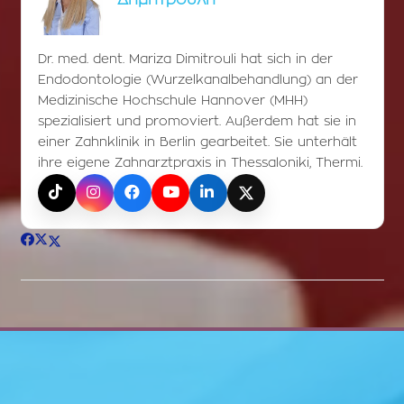
Dr. med. dent. Mariza Dimitrouli hat sich in der
Endodontologie (Wurzelkanalbehandlung) an der
Medizinische Hochschule Hannover (MHH)
spezialisiert und promoviert. Außerdem hat sie in
einer Zahnklinik in Berlin gearbeitet. Sie unterhält
ihre eigene Zahnarztpraxis in Thessaloniki, Thermi.
TikTok
Instagram
Facebook
YouTube
LinkedIn
X (Twitter)