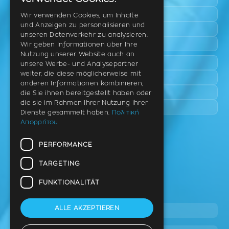
ENGLISH
Triadi
Wir verwenden Cookies, um Inhalte
und Anzeigen zu personalisieren und
Neo Rysio
GERMAN
unseren Datenverkehr zu analysieren.
Epanomi
Wir geben Informationen über Ihre
Nutzung unserer Website auch an
Peraia
unsere Werbe- und Analysepartner
weiter, die diese möglicherweise mit
Kalamaria
anderen Informationen kombinieren,
Panorama
die Sie ihnen bereitgestellt haben oder
die sie im Rahmen Ihrer Nutzung ihrer
Charilaou
Dienste gesammelt haben.
Πολιτική
Απορρήτου
Praxis
PERFORMANCE
Th. Litsa 10 – Tavaki (Ecke),
Thermi – Thessaloniki
TARGETING
PLZ 57001
FUNKTIONALITÄT
Tel.
ALLE AKZEPTIEREN
2310 46 10 44