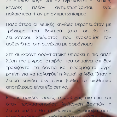
Σε όποιον λόγο και αν οφείλονται οι λευκές
κηλίδες πλέον αντιμετωπίζονται, ενώ
παλαιότερα ήταν μη αντιμετωπίσιμες.
Παλαιότερα οι λευκές κηλίδες θεραπευόταν με
τρόχισμα του δοντιού (στο σημείο του
λευκότερου χρώματος, που ενοχλούσε τον
ασθενή) και στη συνέχεια με σφράγισμα.
Στη σύγχρονη οδοντιατρική υπάρχει η πιο απλή
λύση της μικροαποτριβής, που σημαίνει οτι δεν
τροχίζονται τα δόντια και εφαρμόζεται υγρή
ρητίνη για να καλυφθεί η λευκή κηλίδα. Όταν η
λευκή κηλίδα δεν είναι βαθιά το αισθητικό
αποτέλεσμα είναι εξαιρετικό.
Επίσης πολλές φορές ο ασθενής πιστεύει οτι
όταν πραγματοποιήσει λεύκανση δοντιών η
λευκή κηλίδα θα εξαφανιστεί. Η άποψη αυτή