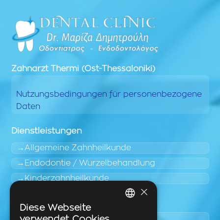
Zahnarzt
Thermi (Ost-Thessaloniki)
Nutzungsbedingungen für personenbezogene
Daten
Dienstleistungen
Allgemeine Zahnheilkunde
Endodontie / Wurzelbehandlung
Kinderzahnheilkunde
×
Leicht zugängliche Bereiche
Diese Webseite
GREEK
verwendet Cookies.
Pylaia