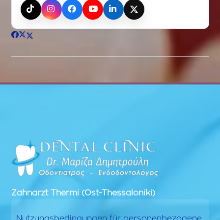
TikTok
Instagram
Facebook
YouTube
LinkedIn
X (Twitter)
Zahnarzt
Thermi (Ost-Thessaloniki)
Nutzungsbedingungen für personenbezogene