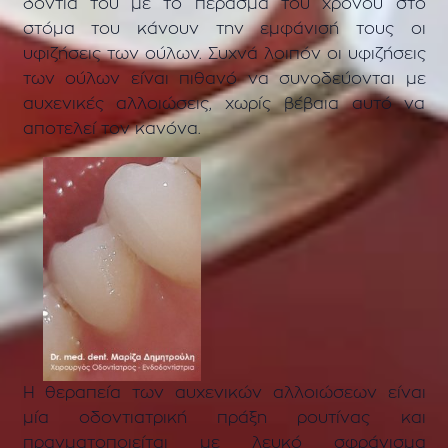
δόντια του με το πέρασμα του χρόνου στο
στόμα του κάνουν την εμφάνισή τους οι
υφιζήσεις των ούλων. Συχνά λοιπόν οι υφιζήσεις
των ούλων είναι πιθανό να συνοδεύονται με
αυχενικές αλλοιώσεις, χωρίς βέβαια αυτό να
αποτελεί τον κανόνα.
Η θεραπεία των αυχενικών αλλοιώσεων είναι
μία οδοντιατρική πράξη ρουτίνας και
πραγματοποιείται με λευκό σφράγισμα