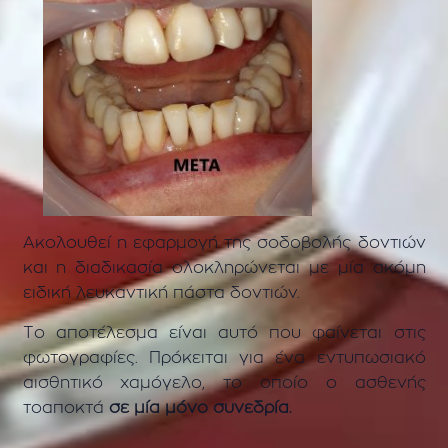
Ακολουθεί η εφαρμογή της σοδοβολής δοντιών
και η διαδικασία ολοκληρώνεται με μία ακόμη
ειδική λευκαντική πάστα δοντιών.
Το αποτέλεσμα είναι αυτό που φαίνεται στις
φωτογραφίες. Πρόκειται για ένα εντυπωσιακό
αισθητικό χαμόγελο, το οποίο ο ασθενής
τοαποκτά
σε μία μόνο συνεδρία.