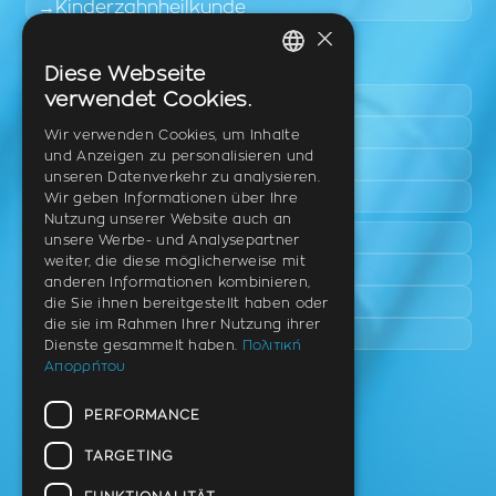
Kinderzahnheilkunde
×
Leicht zugängliche Bereiche
Diese Webseite
GREEK
verwendet Cookies.
Pylaia
ENGLISH
Triadi
Wir verwenden Cookies, um Inhalte
und Anzeigen zu personalisieren und
Neo Rysio
GERMAN
unseren Datenverkehr zu analysieren.
Epanomi
Wir geben Informationen über Ihre
Nutzung unserer Website auch an
Peraia
unsere Werbe- und Analysepartner
weiter, die diese möglicherweise mit
Kalamaria
anderen Informationen kombinieren,
Panorama
die Sie ihnen bereitgestellt haben oder
die sie im Rahmen Ihrer Nutzung ihrer
Charilaou
Dienste gesammelt haben.
Πολιτική
Απορρήτου
Praxis
PERFORMANCE
Th. Litsa 10 – Tavaki (Ecke),
Thermi – Thessaloniki
TARGETING
PLZ 57001