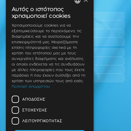
×
Περιοχές εύκολης πρόσβασης
Αυτός ο ιστότοπος
GREEK
χρησιμοποιεί cookies
Πυλαία
ENGLISH
Τριάδι
Χρησιμοποιούμε cookies για να
εξατομικεύσουμε το περιεχόμενο, τις
Νέο Ρύσιο
GERMAN
διαφημίσεις και να αναλύσουμε την
Επανομή
επισκεψιμότητά μας. Μοιραζόμαστε
επίσης πληροφορίες σχετικά με τη
Περαία
χρήση του ιστότοπού μας με τους
συνεργάτες διαφήμισης και ανάλυσης,
Καλαμαριά
οι οποίοι ενδέχεται να τις συνδυάσουν
Πανόραμα
με άλλες πληροφορίες που τους έχετε
παράσχει ή που έχουν συλλέξει από τη
Χαριλάου
χρήση των υπηρεσιών τους από εσάς.
Πολιτική Απορρήτου
Ιατρείο
ΑΠΌΔΟΣΗΣ
Ταβάκη – Θ. Λίτσα 10 (γωνία),
Θέρμη – Θεσσαλονίκη
ΣΤΌΧΕΥΣΗΣ
T.K 57001
ΛΕΙΤΟΥΡΓΙΚΌΤΗΤΑΣ
Τηλ.