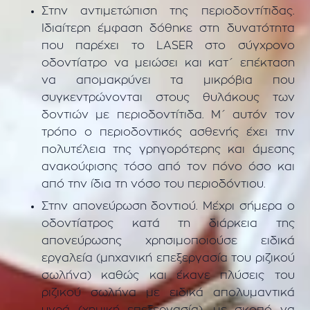
Στην αντιμετώπιση της περιοδοντίτιδας.
Ιδιαίτερη έμφαση δόθηκε στη δυνατότητα
που παρέχει το LASER στο σύγχρονο
οδοντίατρο να μειώσει και κατ΄ επέκταση
να απομακρύνει τα μικρόβια που
συγκεντρώνονται στους θυλάκους των
δοντιών με περιοδοντίτιδα. Μ΄ αυτόν τον
τρόπο ο περιοδοντικός ασθενής έχει την
πολυτέλεια της γρηγορότερης και άμεσης
ανακούφισης τόσο από τον πόνο όσο και
από την ίδια τη νόσο του περιοδόντιου.
Στην απονεύρωση δοντιού. Μέχρι σήμερα ο
οδοντίατρος κατά τη διάρκεια της
απονεύρωσης χρησιμοποιούσε ειδικά
εργαλεία (μηχανική επεξεργασία του ριζικού
σωλήνα) καθώς και έκανε πλύσεις του
ριζικού σωλήνα με ειδικά απολυμαντικά
υγρά (χημική επεξεργασία), με σκοπό να