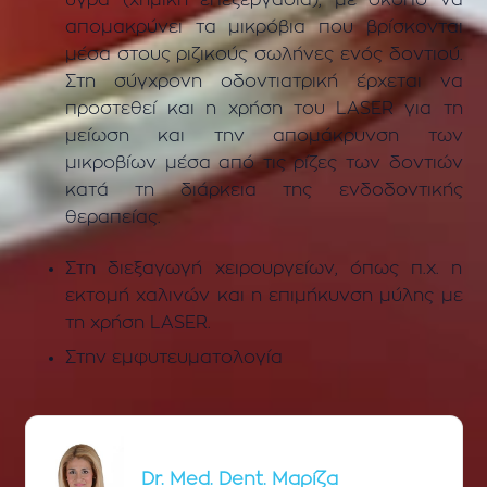
απομακρύνει τα μικρόβια που βρίσκονται
μέσα στους ριζικούς σωλήνες ενός δοντιού.
Στη σύγχρονη οδοντιατρική έρχεται να
προστεθεί και η χρήση του LASER για τη
μείωση και την απομάκρυνση των
μικροβίων μέσα από τις ρίζες των δοντιών
κατά τη διάρκεια της ενδοδοντικής
θεραπείας.
Στη διεξαγωγή χειρουργείων, όπως π.χ. η
εκτομή χαλινών και η επιμήκυνση μύλης με
τη χρήση LASER.
Στην εμφυτευματολογία
Dr. Med. Dent. Μαρίζα