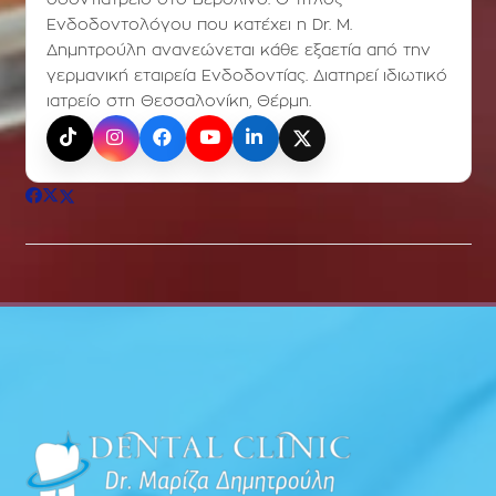
Ενδοδοντολόγου που κατέχει η Dr. Μ.
Δημητρούλη ανανεώνεται κάθε εξαετία από την
γερμανική εταιρεία Ενδοδοντίας. Διατηρεί ιδιωτικό
ιατρείο στη Θεσσαλονίκη, Θέρμη.
TikTok
Instagram
Facebook
YouTube
LinkedIn
X (Twitter)