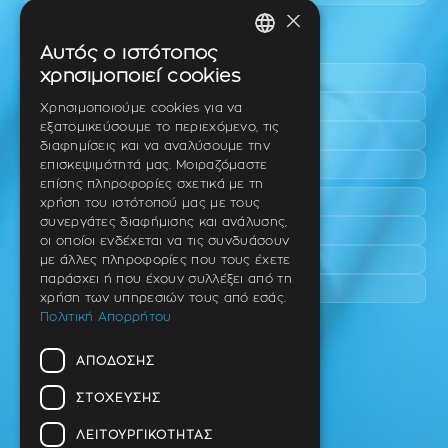
×
Περιοχές εύκολης πρόσβασης
Αυτός ο ιστότοπος
GREEK
χρησιμοποιεί cookies
Πυλαία
ENGLISH
Τριάδι
Χρησιμοποιούμε cookies για να
εξατομικεύσουμε το περιεχόμενο, τις
Νέο Ρύσιο
GERMAN
διαφημίσεις και να αναλύσουμε την
Επανομή
επισκεψιμότητά μας. Μοιραζόμαστε
επίσης πληροφορίες σχετικά με τη
Περαία
χρήση του ιστότοπού μας με τους
συνεργάτες διαφήμισης και ανάλυσης,
Καλαμαριά
οι οποίοι ενδέχεται να τις συνδυάσουν
Πανόραμα
με άλλες πληροφορίες που τους έχετε
παράσχει ή που έχουν συλλέξει από τη
Χαριλάου
χρήση των υπηρεσιών τους από εσάς.
Πολιτική Απορρήτου
Ιατρείο
ΑΠΌΔΟΣΗΣ
Ταβάκη – Θ. Λίτσα 10 (γωνία),
Θέρμη – Θεσσαλονίκη
ΣΤΌΧΕΥΣΗΣ
T.K 57001
ΛΕΙΤΟΥΡΓΙΚΌΤΗΤΑΣ