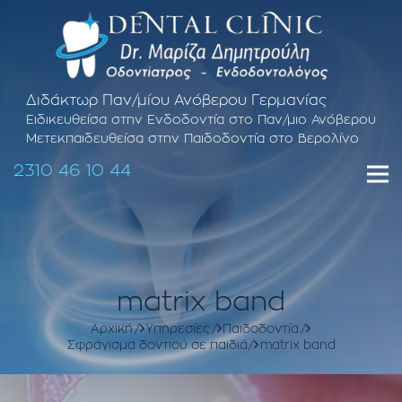
Διδάκτωρ Παν/μίου Ανόβερου Γερμανίας
Ειδικευθείσα στην Ενδοδοντία στο Παν/μιο Ανόβερου
Μετεκπαιδευθείσα στην Παιδοδοντία στο Βερολίνο
2310 46 10 44
matrix band
Αρχική
Υπηρεσίες
Παιδοδοντία
Σφράγισμα δοντιού σε παιδιά
matrix band