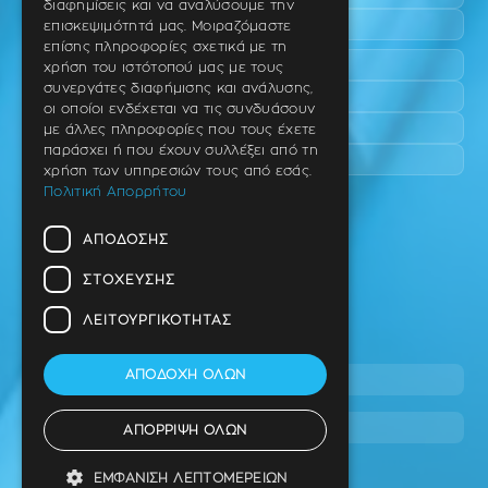
διαφημίσεις και να αναλύσουμε την
Επανομή
επισκεψιμότητά μας. Μοιραζόμαστε
επίσης πληροφορίες σχετικά με τη
Περαία
χρήση του ιστότοπού μας με τους
συνεργάτες διαφήμισης και ανάλυσης,
Καλαμαριά
οι οποίοι ενδέχεται να τις συνδυάσουν
Πανόραμα
με άλλες πληροφορίες που τους έχετε
παράσχει ή που έχουν συλλέξει από τη
Χαριλάου
χρήση των υπηρεσιών τους από εσάς.
Πολιτική Απορρήτου
Ιατρείο
ΑΠΌΔΟΣΗΣ
Ταβάκη – Θ. Λίτσα 10 (γωνία),
Θέρμη – Θεσσαλονίκη
ΣΤΌΧΕΥΣΗΣ
T.K 57001
ΛΕΙΤΟΥΡΓΙΚΌΤΗΤΑΣ
Τηλ.
ΑΠΟΔΟΧΉ ΌΛΩΝ
2310 46 10 44
info@dimitrouli.gr
ΑΠΌΡΡΙΨΗ ΌΛΩΝ
ΕΜΦΆΝΙΣΗ ΛΕΠΤΟΜΕΡΕΙΏΝ