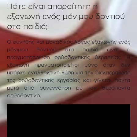
Πότε είναι απαραίτητη η
εξαγωγή ενός μόνιμου δοντιού
στα παιδιά;
Ο συνήθης και μοναδικός λόγος εξαγωγής ενός
μόνιμου δοντιού στα παιδιά είναι η
πραγματοποίηση ορθοδοντικής θεραπείας. Η
εξαγωγή πραγματοποιείται μόνο όταν δεν
υπάρχει εναλλακτική λύση για την διεκπεραίωση
της ορθοδοντικής εργασίας και γίνεται πάντα
μετά από συνεννόηση με τον θεράποντα
ορθοδοντικό.