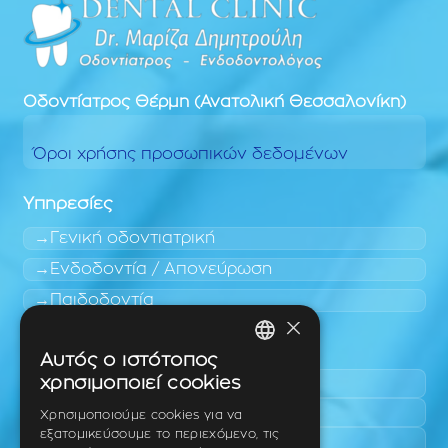
Οδοντίατρος
Θέρμη (Ανατολική Θεσσαλονίκη)
Όροι χρήσης προσωπικών δεδομένων
Υπηρεσίες
Γενική οδοντιατρική
Ενδοδοντία / Απονεύρωση
Παιδοδοντία
×
Περιοχές εύκολης πρόσβασης
Αυτός ο ιστότοπος
GREEK
χρησιμοποιεί cookies
Πυλαία
ENGLISH
Τριάδι
Χρησιμοποιούμε cookies για να
εξατομικεύσουμε το περιεχόμενο, τις
Νέο Ρύσιο
GERMAN