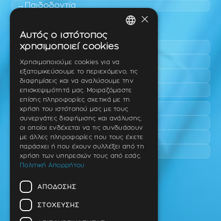
Παιδοδοντία
×
Περιοχές εύκολης πρόσβασης
Αυτός ο ιστότοπος
GREEK
χρησιμοποιεί cookies
Πυλαία
ENGLISH
Τριάδι
Χρησιμοποιούμε cookies για να
εξατομικεύσουμε το περιεχόμενο, τις
Νέο Ρύσιο
GERMAN
διαφημίσεις και να αναλύσουμε την
Επανομή
επισκεψιμότητά μας. Μοιραζόμαστε
επίσης πληροφορίες σχετικά με τη
Περαία
χρήση του ιστότοπού μας με τους
συνεργάτες διαφήμισης και ανάλυσης,
Καλαμαριά
οι οποίοι ενδέχεται να τις συνδυάσουν
Πανόραμα
με άλλες πληροφορίες που τους έχετε
παράσχει ή που έχουν συλλέξει από τη
Χαριλάου
χρήση των υπηρεσιών τους από εσάς.
Πολιτική Απορρήτου
Ιατρείο
ΑΠΌΔΟΣΗΣ
Ταβάκη – Θ. Λίτσα 10 (γωνία),
Θέρμη – Θεσσαλονίκη
ΣΤΌΧΕΥΣΗΣ
T.K 57001