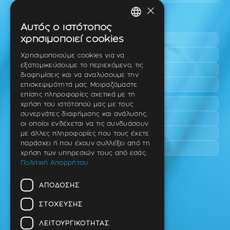
×
Περιοχές εύκολης πρόσβασης
Αυτός ο ιστότοπος
GREEK
χρησιμοποιεί cookies
Πυλαία
ENGLISH
Τριάδι
Χρησιμοποιούμε cookies για να
εξατομικεύσουμε το περιεχόμενο, τις
Νέο Ρύσιο
GERMAN
διαφημίσεις και να αναλύσουμε την
Επανομή
επισκεψιμότητά μας. Μοιραζόμαστε
επίσης πληροφορίες σχετικά με τη
Περαία
χρήση του ιστότοπού μας με τους
συνεργάτες διαφήμισης και ανάλυσης,
Καλαμαριά
οι οποίοι ενδέχεται να τις συνδυάσουν
Πανόραμα
με άλλες πληροφορίες που τους έχετε
παράσχει ή που έχουν συλλέξει από τη
Χαριλάου
χρήση των υπηρεσιών τους από εσάς.
Πολιτική Απορρήτου
Ιατρείο
ΑΠΌΔΟΣΗΣ
Ταβάκη – Θ. Λίτσα 10 (γωνία),
Θέρμη – Θεσσαλονίκη
ΣΤΌΧΕΥΣΗΣ
T.K 57001
ΛΕΙΤΟΥΡΓΙΚΌΤΗΤΑΣ