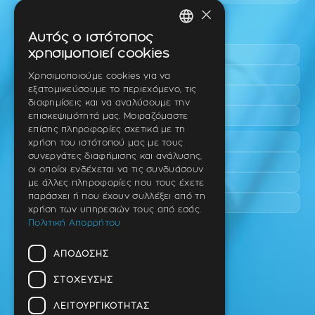
×
Περιοχές εύκολης πρόσβασης
Αυτός ο ιστότοπος
GREEK
χρησιμοποιεί cookies
Πυλαία
ENGLISH
Τριάδι
Χρησιμοποιούμε cookies για να
εξατομικεύσουμε το περιεχόμενο, τις
Νέο Ρύσιο
GERMAN
διαφημίσεις και να αναλύσουμε την
Επανομή
επισκεψιμότητά μας. Μοιραζόμαστε
επίσης πληροφορίες σχετικά με τη
Περαία
χρήση του ιστότοπού μας με τους
συνεργάτες διαφήμισης και ανάλυσης,
Καλαμαριά
οι οποίοι ενδέχεται να τις συνδυάσουν
Πανόραμα
με άλλες πληροφορίες που τους έχετε
παράσχει ή που έχουν συλλέξει από τη
Χαριλάου
χρήση των υπηρεσιών τους από εσάς.
Πολιτική Απορρήτου
Ιατρείο
ΑΠΌΔΟΣΗΣ
Ταβάκη – Θ. Λίτσα 10 (γωνία),
Θέρμη – Θεσσαλονίκη
ΣΤΌΧΕΥΣΗΣ
T.K 57001
ΛΕΙΤΟΥΡΓΙΚΌΤΗΤΑΣ