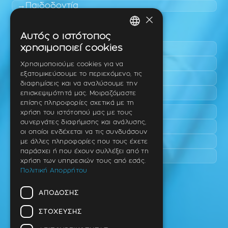
Παιδοδοντία
×
Περιοχές εύκολης πρόσβασης
Αυτός ο ιστότοπος
GREEK
χρησιμοποιεί cookies
Πυλαία
ENGLISH
Τριάδι
Χρησιμοποιούμε cookies για να
εξατομικεύσουμε το περιεχόμενο, τις
Νέο Ρύσιο
GERMAN
διαφημίσεις και να αναλύσουμε την
Επανομή
επισκεψιμότητά μας. Μοιραζόμαστε
επίσης πληροφορίες σχετικά με τη
Περαία
χρήση του ιστότοπού μας με τους
συνεργάτες διαφήμισης και ανάλυσης,
Καλαμαριά
οι οποίοι ενδέχεται να τις συνδυάσουν
Πανόραμα
με άλλες πληροφορίες που τους έχετε
παράσχει ή που έχουν συλλέξει από τη
Χαριλάου
χρήση των υπηρεσιών τους από εσάς.
Πολιτική Απορρήτου
Ιατρείο
ΑΠΌΔΟΣΗΣ
Ταβάκη – Θ. Λίτσα 10 (γωνία),
Θέρμη – Θεσσαλονίκη
ΣΤΌΧΕΥΣΗΣ
T.K 57001