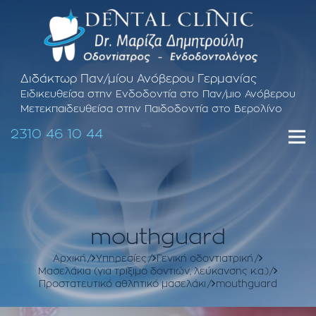
Διδάκτωρ Παν/μίου Ανόβερου Γερμανίας
Ειδικευθείσα στην Ενδοδοντία στο Παν/μιο Ανόβερου
Μετεκπαιδευθείσα στην Παιδοδοντία στο Βερολίνο
2310 46 10 44
mouthguard
Αρχική
Υπηρεσίες
Γενική οδοντιατρική
Μασελάκια (για τρίξιμο δοντιών, λεύκανσης κ.α.)
Προστατευτικό αθλητικό μασελάκι
mouthguard