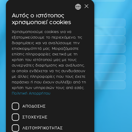
×
Περιοχές εύκολης πρόσβασης
Αυτός ο ιστότοπος
GREEK
χρησιμοποιεί cookies
Πυλαία
ENGLISH
Τριάδι
Χρησιμοποιούμε cookies για να
εξατομικεύσουμε το περιεχόμενο, τις
Νέο Ρύσιο
GERMAN
διαφημίσεις και να αναλύσουμε την
Επανομή
επισκεψιμότητά μας. Μοιραζόμαστε
επίσης πληροφορίες σχετικά με τη
Περαία
χρήση του ιστότοπού μας με τους
συνεργάτες διαφήμισης και ανάλυσης,
Καλαμαριά
οι οποίοι ενδέχεται να τις συνδυάσουν
Πανόραμα
με άλλες πληροφορίες που τους έχετε
παράσχει ή που έχουν συλλέξει από τη
Χαριλάου
χρήση των υπηρεσιών τους από εσάς.
Πολιτική Απορρήτου
Ιατρείο
ΑΠΌΔΟΣΗΣ
Ταβάκη – Θ. Λίτσα 10 (γωνία),
Θέρμη – Θεσσαλονίκη
ΣΤΌΧΕΥΣΗΣ
T.K 57001
ΛΕΙΤΟΥΡΓΙΚΌΤΗΤΑΣ