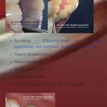
Bonding. (
Περισσότερα στο Συχνές
ερωτήσεις για ενήλικες Bonding δοντιών
)
Όψεις πορσελάνης
Μικροαποτριβή
Ουλοπλαστική
Οδοντικό στρας
Ολοκεραμικές στεφάνες ή γέφυρες