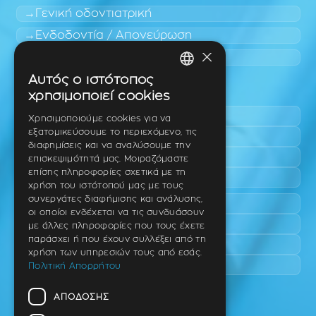
Γενική οδοντιατρική
Ενδοδοντία / Απονεύρωση
×
Παιδοδοντία
Αυτός ο ιστότοπος
GREEK
Περιοχές εύκολης πρόσβασης
χρησιμοποιεί cookies
ENGLISH
Πυλαία
Χρησιμοποιούμε cookies για να
εξατομικεύσουμε το περιεχόμενο, τις
Τριάδι
GERMAN
διαφημίσεις και να αναλύσουμε την
Νέο Ρύσιο
επισκεψιμότητά μας. Μοιραζόμαστε
επίσης πληροφορίες σχετικά με τη
Επανομή
χρήση του ιστότοπού μας με τους
συνεργάτες διαφήμισης και ανάλυσης,
Περαία
οι οποίοι ενδέχεται να τις συνδυάσουν
Καλαμαριά
με άλλες πληροφορίες που τους έχετε
παράσχει ή που έχουν συλλέξει από τη
Πανόραμα
χρήση των υπηρεσιών τους από εσάς.
Χαριλάου
Πολιτική Απορρήτου
ΑΠΌΔΟΣΗΣ
Ιατρείο