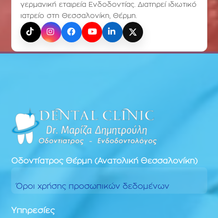
γερμανική εταιρεία Ενδοδοντίας. Διατηρεί ιδιωτικό
ιατρείο στη Θεσσαλονίκη, Θέρμη.
TikTok
Instagram
Facebook
YouTube
LinkedIn
X (Twitter)
Οδοντίατρος
Θέρμη (Ανατολική Θεσσαλονίκη)
Όροι χρήσης προσωπικών δεδομένων
Υπηρεσίες