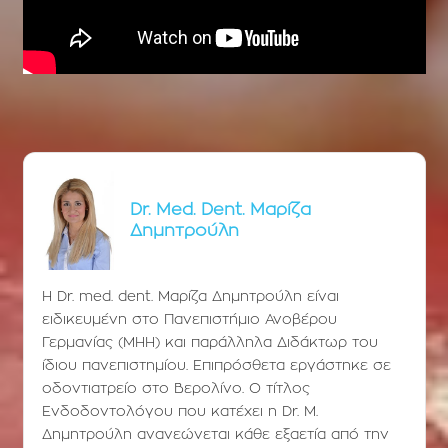
Dr. Med. Dent. Μαρίζα
Δημητρούλη
Η Dr. med. dent. Μαρίζα Δημητρούλη είναι
ειδικευμένη στο Πανεπιστήμιο Ανοβέρου
Γερμανίας (ΜΗΗ) και παράλληλα Διδάκτωρ του
ίδιου πανεπιστημίου. Επιπρόσθετα εργάστηκε σε
οδοντιατρείο στο Βερολίνο. Ο τίτλος
Ενδοδοντολόγου που κατέχει η Dr. Μ.
Δημητρούλη ανανεώνεται κάθε εξαετία από την