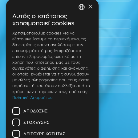
×
Περιοχές εύκολης πρόσβασης
Αυτός ο ιστότοπος
GREEK
χρησιμοποιεί cookies
Πυλαία
ENGLISH
Τριάδι
Χρησιμοποιούμε cookies για να
εξατομικεύσουμε το περιεχόμενο, τις
Νέο Ρύσιο
GERMAN
διαφημίσεις και να αναλύσουμε την
Επανομή
επισκεψιμότητά μας. Μοιραζόμαστε
επίσης πληροφορίες σχετικά με τη
Περαία
χρήση του ιστότοπού μας με τους
συνεργάτες διαφήμισης και ανάλυσης,
Καλαμαριά
οι οποίοι ενδέχεται να τις συνδυάσουν
Πανόραμα
με άλλες πληροφορίες που τους έχετε
παράσχει ή που έχουν συλλέξει από τη
Χαριλάου
χρήση των υπηρεσιών τους από εσάς.
Πολιτική Απορρήτου
Ιατρείο
ΑΠΌΔΟΣΗΣ
Ταβάκη – Θ. Λίτσα 10 (γωνία),
Θέρμη – Θεσσαλονίκη
ΣΤΌΧΕΥΣΗΣ
T.K 57001
ΛΕΙΤΟΥΡΓΙΚΌΤΗΤΑΣ