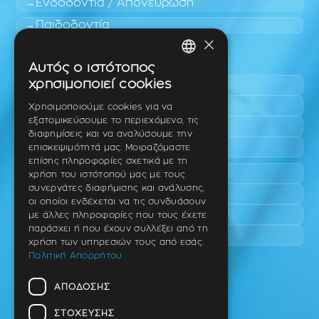
Ενδοδοντία / Απονεύρωση
Παιδοδοντία
×
Περιοχές εύκολης πρόσβασης
Αυτός ο ιστότοπος
GREEK
χρησιμοποιεί cookies
Πυλαία
ENGLISH
Τριάδι
Χρησιμοποιούμε cookies για να
εξατομικεύσουμε το περιεχόμενο, τις
Νέο Ρύσιο
GERMAN
διαφημίσεις και να αναλύσουμε την
Επανομή
επισκεψιμότητά μας. Μοιραζόμαστε
επίσης πληροφορίες σχετικά με τη
Περαία
χρήση του ιστότοπού μας με τους
συνεργάτες διαφήμισης και ανάλυσης,
Καλαμαριά
οι οποίοι ενδέχεται να τις συνδυάσουν
Πανόραμα
με άλλες πληροφορίες που τους έχετε
παράσχει ή που έχουν συλλέξει από τη
Χαριλάου
χρήση των υπηρεσιών τους από εσάς.
Πολιτική Απορρήτου
Ιατρείο
ΑΠΌΔΟΣΗΣ
Ταβάκη – Θ. Λίτσα 10 (γωνία),
Θέρμη – Θεσσαλονίκη
ΣΤΌΧΕΥΣΗΣ