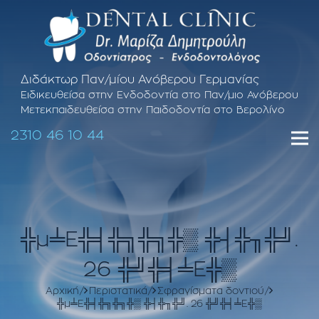
Διδάκτωρ Παν/μίου Ανόβερου Γερμανίας
Ειδικευθείσα στην Ενδοδοντία στο Παν/μιο Ανόβερου
Μετεκπαιδευθείσα στην Παιδοδοντία στο Βερολίνο
2310 46 10 44
╬μ╧Ε╬╡╬╗╬╗╬▒ ╬┤╬╖╬╝.
26 ╬╝╬╡╧Ε╬▒
Αρχική
Περιστατικά
Σφραγίσματα δοντιού
╬μ╧Ε╬╡╬╗╬╗╬▒ ╬┤╬╖╬╝. 26 ╬╝╬╡╧Ε╬▒