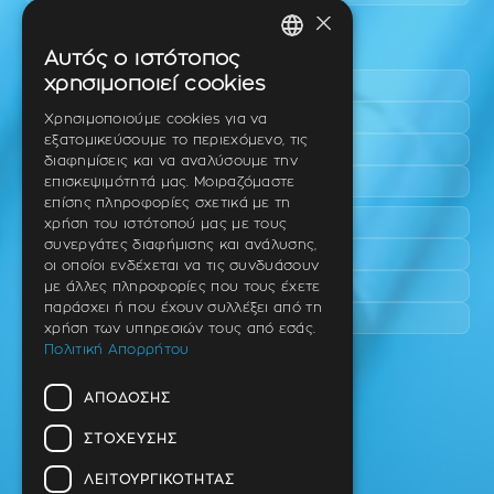
×
Περιοχές εύκολης πρόσβασης
Αυτός ο ιστότοπος
GREEK
χρησιμοποιεί cookies
Πυλαία
ENGLISH
Τριάδι
Χρησιμοποιούμε cookies για να
εξατομικεύσουμε το περιεχόμενο, τις
Νέο Ρύσιο
GERMAN
διαφημίσεις και να αναλύσουμε την
Επανομή
επισκεψιμότητά μας. Μοιραζόμαστε
επίσης πληροφορίες σχετικά με τη
Περαία
χρήση του ιστότοπού μας με τους
συνεργάτες διαφήμισης και ανάλυσης,
Καλαμαριά
οι οποίοι ενδέχεται να τις συνδυάσουν
Πανόραμα
με άλλες πληροφορίες που τους έχετε
παράσχει ή που έχουν συλλέξει από τη
Χαριλάου
χρήση των υπηρεσιών τους από εσάς.
Πολιτική Απορρήτου
Ιατρείο
ΑΠΌΔΟΣΗΣ
Ταβάκη – Θ. Λίτσα 10 (γωνία),
Θέρμη – Θεσσαλονίκη
ΣΤΌΧΕΥΣΗΣ
T.K 57001
ΛΕΙΤΟΥΡΓΙΚΌΤΗΤΑΣ