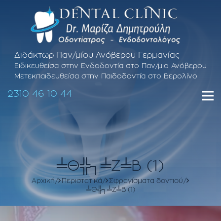
Διδάκτωρ Παν/μίου Ανόβερου Γερμανίας
Ειδικευθείσα στην Ενδοδοντία στο Παν/μιο Ανόβερου
Μετεκπαιδευθείσα στην Παιδοδοντία στο Βερολίνο
2310 46 10 44
╧Θ╬┐╧Ζ╧Β (1)
Αρχική
Περιστατικά
Σφραγίσματα δοντιού
╧Θ╬┐╧Ζ╧Β (1)