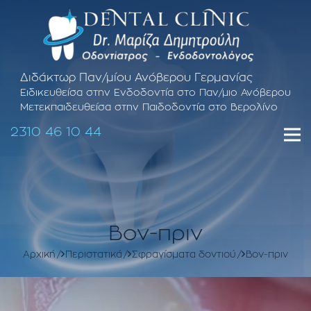
Διδάκτωρ Παν/μίου Ανόβερου Γερμανίας
Ειδικευθείσα στην Ενδοδοντία στο Παν/μιο Ανόβερου
Μετεκπαιδευθείσα στην Παιδοδοντία στο Βερολίνο
2310 46 10 44
Βον-πριν
Αρχική
Περιστατικά
Σφραγίσματα δοντιού
Βον-πριν