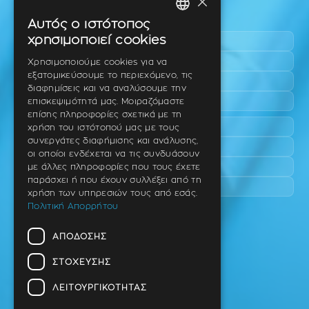
×
Περιοχές εύκολης πρόσβασης
Αυτός ο ιστότοπος
GREEK
χρησιμοποιεί cookies
Πυλαία
ENGLISH
Τριάδι
Χρησιμοποιούμε cookies για να
εξατομικεύσουμε το περιεχόμενο, τις
Νέο Ρύσιο
GERMAN
διαφημίσεις και να αναλύσουμε την
Επανομή
επισκεψιμότητά μας. Μοιραζόμαστε
επίσης πληροφορίες σχετικά με τη
Περαία
χρήση του ιστότοπού μας με τους
συνεργάτες διαφήμισης και ανάλυσης,
Καλαμαριά
οι οποίοι ενδέχεται να τις συνδυάσουν
Πανόραμα
με άλλες πληροφορίες που τους έχετε
παράσχει ή που έχουν συλλέξει από τη
Χαριλάου
χρήση των υπηρεσιών τους από εσάς.
Πολιτική Απορρήτου
Ιατρείο
ΑΠΌΔΟΣΗΣ
Ταβάκη – Θ. Λίτσα 10 (γωνία),
Θέρμη – Θεσσαλονίκη
ΣΤΌΧΕΥΣΗΣ
T.K 57001
ΛΕΙΤΟΥΡΓΙΚΌΤΗΤΑΣ
Τηλ.