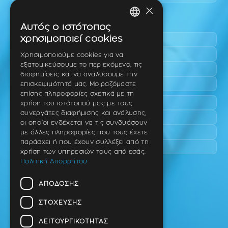
×
Περιοχές εύκολης πρόσβασης
Αυτός ο ιστότοπος
GREEK
χρησιμοποιεί cookies
Πυλαία
ENGLISH
Τριάδι
Χρησιμοποιούμε cookies για να
εξατομικεύσουμε το περιεχόμενο, τις
Νέο Ρύσιο
GERMAN
διαφημίσεις και να αναλύσουμε την
Επανομή
επισκεψιμότητά μας. Μοιραζόμαστε
επίσης πληροφορίες σχετικά με τη
Περαία
χρήση του ιστότοπού μας με τους
συνεργάτες διαφήμισης και ανάλυσης,
Καλαμαριά
οι οποίοι ενδέχεται να τις συνδυάσουν
Πανόραμα
με άλλες πληροφορίες που τους έχετε
παράσχει ή που έχουν συλλέξει από τη
Χαριλάου
χρήση των υπηρεσιών τους από εσάς.
Πολιτική Απορρήτου
Ιατρείο
ΑΠΌΔΟΣΗΣ
Ταβάκη – Θ. Λίτσα 10 (γωνία),
Θέρμη – Θεσσαλονίκη
ΣΤΌΧΕΥΣΗΣ
T.K 57001
ΛΕΙΤΟΥΡΓΙΚΌΤΗΤΑΣ