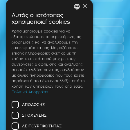
×
Περιοχές εύκολης πρόσβασης
Αυτός ο ιστότοπος
GREEK
χρησιμοποιεί cookies
Πυλαία
ENGLISH
Τριάδι
Χρησιμοποιούμε cookies για να
εξατομικεύσουμε το περιεχόμενο, τις
Νέο Ρύσιο
GERMAN
διαφημίσεις και να αναλύσουμε την
Επανομή
επισκεψιμότητά μας. Μοιραζόμαστε
επίσης πληροφορίες σχετικά με τη
Περαία
χρήση του ιστότοπού μας με τους
συνεργάτες διαφήμισης και ανάλυσης,
Καλαμαριά
οι οποίοι ενδέχεται να τις συνδυάσουν
Πανόραμα
με άλλες πληροφορίες που τους έχετε
παράσχει ή που έχουν συλλέξει από τη
Χαριλάου
χρήση των υπηρεσιών τους από εσάς.
Πολιτική Απορρήτου
Ιατρείο
ΑΠΌΔΟΣΗΣ
Ταβάκη – Θ. Λίτσα 10 (γωνία),
Θέρμη – Θεσσαλονίκη
ΣΤΌΧΕΥΣΗΣ
T.K 57001
ΛΕΙΤΟΥΡΓΙΚΌΤΗΤΑΣ