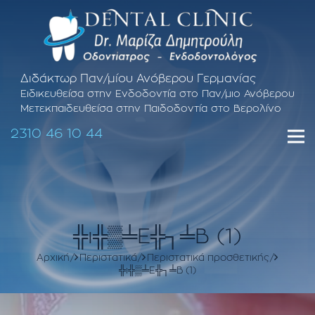
Διδάκτωρ Παν/μίου Ανόβερου Γερμανίας
Ειδικευθείσα στην Ενδοδοντία στο Παν/μιο Ανόβερου
Μετεκπαιδευθείσα στην Παιδοδοντία στο Βερολίνο
2310 46 10 44
╬ι╬▒╧Ε╬┐╧Β (1)
Αρχική
Περιστατικά
Περιστατικά προσθετικής
╬ι╬▒╧Ε╬┐╧Β (1)