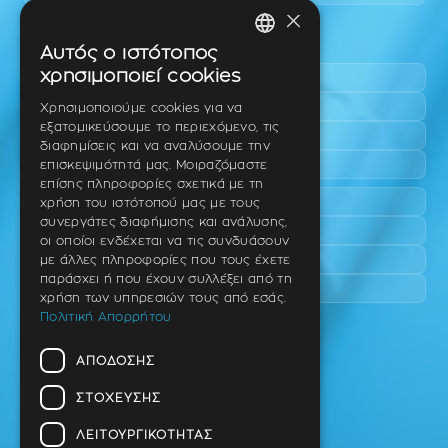
×
Περιοχές εύκολης πρόσβασης
Αυτός ο ιστότοπος
GREEK
χρησιμοποιεί cookies
Πυλαία
ENGLISH
Τριάδι
Χρησιμοποιούμε cookies για να
εξατομικεύσουμε το περιεχόμενο, τις
Νέο Ρύσιο
GERMAN
διαφημίσεις και να αναλύσουμε την
Επανομή
επισκεψιμότητά μας. Μοιραζόμαστε
επίσης πληροφορίες σχετικά με τη
Περαία
χρήση του ιστότοπού μας με τους
συνεργάτες διαφήμισης και ανάλυσης,
Καλαμαριά
οι οποίοι ενδέχεται να τις συνδυάσουν
Πανόραμα
με άλλες πληροφορίες που τους έχετε
παράσχει ή που έχουν συλλέξει από τη
Χαριλάου
χρήση των υπηρεσιών τους από εσάς.
Πολιτική Απορρήτου
Ιατρείο
ΑΠΌΔΟΣΗΣ
Ταβάκη – Θ. Λίτσα 10 (γωνία),
Θέρμη – Θεσσαλονίκη
ΣΤΌΧΕΥΣΗΣ
T.K 57001
ΛΕΙΤΟΥΡΓΙΚΌΤΗΤΑΣ