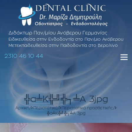
Διδάκτωρ Παν/μίου Ανόβερου Γερμανίας
Ειδικευθείσα στην Ενδοδοντία στο Παν/μιο Ανόβερου
Μετεκπαιδευθείσα στην Παιδοδοντία στο Βερολίνο
2310 46 10 44
╬α╧Κ╬╝╬┐╧Α 3jpg
Αρχική
Περιστατικά
Περιστατικά προσθετικής
╬α╧Κ╬╝╬┐╧Α 3jpg