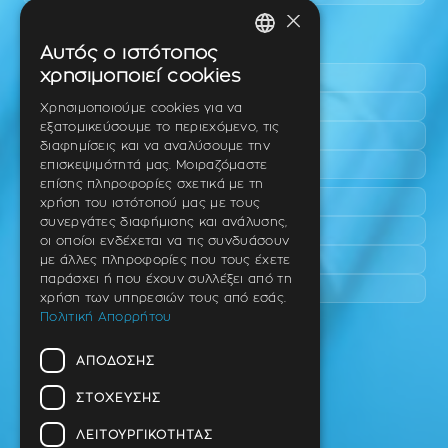
×
Περιοχές εύκολης πρόσβασης
Αυτός ο ιστότοπος
GREEK
χρησιμοποιεί cookies
Πυλαία
ENGLISH
Τριάδι
Χρησιμοποιούμε cookies για να
εξατομικεύσουμε το περιεχόμενο, τις
Νέο Ρύσιο
GERMAN
διαφημίσεις και να αναλύσουμε την
Επανομή
επισκεψιμότητά μας. Μοιραζόμαστε
επίσης πληροφορίες σχετικά με τη
Περαία
χρήση του ιστότοπού μας με τους
συνεργάτες διαφήμισης και ανάλυσης,
Καλαμαριά
οι οποίοι ενδέχεται να τις συνδυάσουν
Πανόραμα
με άλλες πληροφορίες που τους έχετε
παράσχει ή που έχουν συλλέξει από τη
Χαριλάου
χρήση των υπηρεσιών τους από εσάς.
Πολιτική Απορρήτου
Ιατρείο
ΑΠΌΔΟΣΗΣ
Ταβάκη – Θ. Λίτσα 10 (γωνία),
Θέρμη – Θεσσαλονίκη
ΣΤΌΧΕΥΣΗΣ
T.K 57001
ΛΕΙΤΟΥΡΓΙΚΌΤΗΤΑΣ