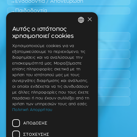
Ενδοδοντία / Απονεύρωση
Παιδοδοντία
×
Περιοχές εύκολης πρόσβασης
Αυτός ο ιστότοπος
GREEK
χρησιμοποιεί cookies
Πυλαία
ENGLISH
Τριάδι
Χρησιμοποιούμε cookies για να
εξατομικεύσουμε το περιεχόμενο, τις
Νέο Ρύσιο
GERMAN
διαφημίσεις και να αναλύσουμε την
Επανομή
επισκεψιμότητά μας. Μοιραζόμαστε
επίσης πληροφορίες σχετικά με τη
Περαία
χρήση του ιστότοπού μας με τους
συνεργάτες διαφήμισης και ανάλυσης,
Καλαμαριά
οι οποίοι ενδέχεται να τις συνδυάσουν
Πανόραμα
με άλλες πληροφορίες που τους έχετε
παράσχει ή που έχουν συλλέξει από τη
Χαριλάου
χρήση των υπηρεσιών τους από εσάς.
Πολιτική Απορρήτου
Ιατρείο
ΑΠΌΔΟΣΗΣ
Ταβάκη – Θ. Λίτσα 10 (γωνία),
Θέρμη – Θεσσαλονίκη
ΣΤΌΧΕΥΣΗΣ