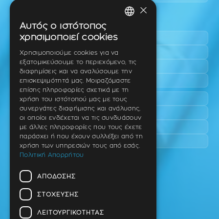
×
Περιοχές εύκολης πρόσβασης
Αυτός ο ιστότοπος
GREEK
χρησιμοποιεί cookies
Πυλαία
ENGLISH
Τριάδι
Χρησιμοποιούμε cookies για να
εξατομικεύσουμε το περιεχόμενο, τις
Νέο Ρύσιο
GERMAN
διαφημίσεις και να αναλύσουμε την
Επανομή
επισκεψιμότητά μας. Μοιραζόμαστε
επίσης πληροφορίες σχετικά με τη
Περαία
χρήση του ιστότοπού μας με τους
συνεργάτες διαφήμισης και ανάλυσης,
Καλαμαριά
οι οποίοι ενδέχεται να τις συνδυάσουν
Πανόραμα
με άλλες πληροφορίες που τους έχετε
παράσχει ή που έχουν συλλέξει από τη
Χαριλάου
χρήση των υπηρεσιών τους από εσάς.
Πολιτική Απορρήτου
Ιατρείο
ΑΠΌΔΟΣΗΣ
Ταβάκη – Θ. Λίτσα 10 (γωνία),
Θέρμη – Θεσσαλονίκη
ΣΤΌΧΕΥΣΗΣ
T.K 57001
ΛΕΙΤΟΥΡΓΙΚΌΤΗΤΑΣ