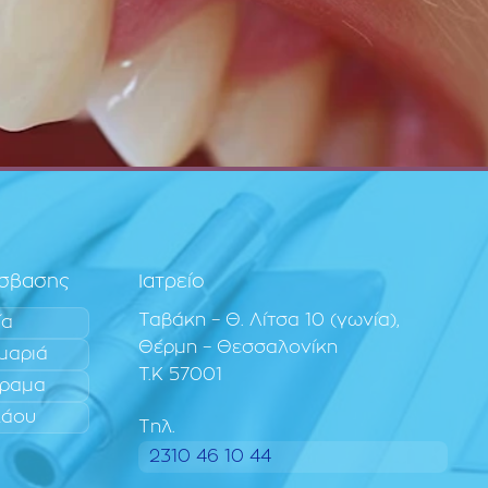
όσβασης
Ιατρείο
Ταβάκη – Θ. Λίτσα 10 (γωνία),
ία
Θέρμη – Θεσσαλονίκη
μαριά
T.K 57001
ραμα
λάου
Τηλ.
2310 46 10 44