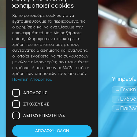
GREEK
χρησιμοποιεί cookies
ENGLISH
Χρησιμοποιούμε cookies για να
εξατομικεύσουμε το περιεχόμενο, τις
GERMAN
διαφημίσεις και να αναλύσουμε την
επισκεψιμότητά μας. Μοιραζόμαστε
επίσης πληροφορίες σχετικά με τη
χρήση του ιστότοπού μας με τους
συνεργάτες διαφήμισης και ανάλυσης,
οι οποίοι ενδέχεται να τις συνδυάσουν
με άλλες πληροφορίες που τους έχετε
παράσχει ή που έχουν συλλέξει από τη
χρήση των υπηρεσιών τους από εσάς.
Υπηρεσίε
Πολιτική Απορρήτου
Γενική
ΑΠΌΔΟΣΗΣ
Ενδοδ
ΣΤΌΧΕΥΣΗΣ
Παιδο
Οδοντίατρος
Θέρμη (Ανατολική
ΛΕΙΤΟΥΡΓΙΚΌΤΗΤΑΣ
Θεσσαλονίκη)
ΑΠΟΔΟΧΉ ΌΛΩΝ