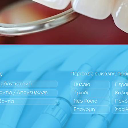
ς
Περιοχές εύκολης πρ
 οδοντιατρική
Πυλαία
Περα
οντία / Απονεύρωση
Τριάδι
Καλα
Νέο Ρύσιο
Πανό
δοντία
Επανομή
Χαρι