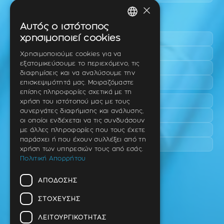
×
Περιοχές εύκολης πρόσβασης
Αυτός ο ιστότοπος
GREEK
χρησιμοποιεί cookies
Πυλαία
ENGLISH
Τριάδι
Χρησιμοποιούμε cookies για να
εξατομικεύσουμε το περιεχόμενο, τις
Νέο Ρύσιο
GERMAN
διαφημίσεις και να αναλύσουμε την
Επανομή
επισκεψιμότητά μας. Μοιραζόμαστε
επίσης πληροφορίες σχετικά με τη
Περαία
χρήση του ιστότοπού μας με τους
συνεργάτες διαφήμισης και ανάλυσης,
Καλαμαριά
οι οποίοι ενδέχεται να τις συνδυάσουν
Πανόραμα
με άλλες πληροφορίες που τους έχετε
παράσχει ή που έχουν συλλέξει από τη
Χαριλάου
χρήση των υπηρεσιών τους από εσάς.
Πολιτική Απορρήτου
Ιατρείο
ΑΠΌΔΟΣΗΣ
Ταβάκη – Θ. Λίτσα 10 (γωνία),
Θέρμη – Θεσσαλονίκη
ΣΤΌΧΕΥΣΗΣ
T.K 57001
ΛΕΙΤΟΥΡΓΙΚΌΤΗΤΑΣ