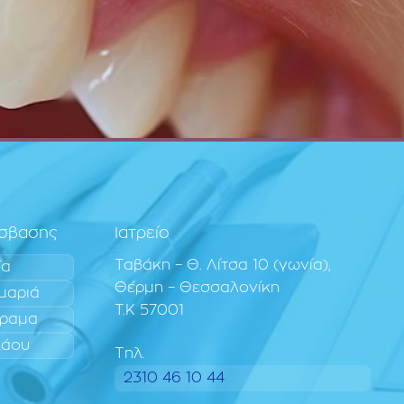
όσβασης
Ιατρείο
Ταβάκη – Θ. Λίτσα 10 (γωνία),
ία
Θέρμη – Θεσσαλονίκη
μαριά
T.K 57001
ραμα
λάου
Τηλ.
2310 46 10 44