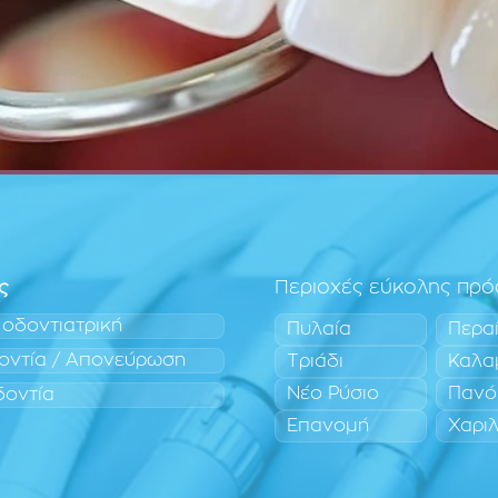
ς
Περιοχές εύκολης πρ
 οδοντιατρική
Πυλαία
Περα
οντία / Απονεύρωση
Τριάδι
Καλα
Νέο Ρύσιο
Πανό
δοντία
Επανομή
Χαρι