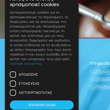
GREEK
χρησιμοποιεί cookies
ENGLISH
Χρησιμοποιούμε cookies για να
εξατομικεύσουμε το περιεχόμενο, τις
GERMAN
διαφημίσεις και να αναλύσουμε την
επισκεψιμότητά μας. Μοιραζόμαστε
επίσης πληροφορίες σχετικά με τη
χρήση του ιστότοπού μας με τους
συνεργάτες διαφήμισης και ανάλυσης,
οι οποίοι ενδέχεται να τις συνδυάσουν
με άλλες πληροφορίες που τους έχετε
παράσχει ή που έχουν συλλέξει από τη
χρήση των υπηρεσιών τους από εσάς.
Υπηρεσίε
Πολιτική Απορρήτου
Γενική
ΑΠΌΔΟΣΗΣ
Ενδοδ
ΣΤΌΧΕΥΣΗΣ
Παιδο
Οδοντίατρος
Θέρμη (Ανατολική
ΛΕΙΤΟΥΡΓΙΚΌΤΗΤΑΣ
Θεσσαλονίκη)
ΑΠΟΔΟΧΉ ΌΛΩΝ