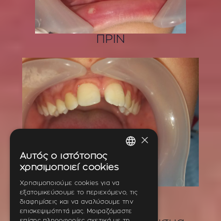
ΠΡΙΝ
×
Αυτός ο ιστότοπος
GREEK
χρησιμοποιεί cookies
ENGLISH
Χρησιμοποιούμε cookies για να
ΜΕΤΑ
εξατομικεύσουμε το περιεχόμενο, τις
GERMAN
διαφημίσεις και να αναλύσουμε την
επισκεψιμότητά μας. Μοιραζόμαστε
επίσης πληροφορίες σχετικά με τη