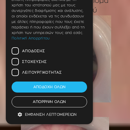
Περιστατικό -Σφράγισμα
χρήση του ιστότοπού μας με τους
πρόσθιου δοντιού
συνεργάτες διαφήμισης και ανάλυσης,
οι οποίοι ενδέχεται να τις συνδυάσουν
με άλλες πληροφορίες που τους έχετε
παράσχει ή που έχουν συλλέξει από τη
χρήση των υπηρεσιών τους από εσάς.
Πολιτική Απορρήτου
ΑΠΌΔΟΣΗΣ
ΣΤΌΧΕΥΣΗΣ
ΛΕΙΤΟΥΡΓΙΚΌΤΗΤΑΣ
ΑΠΟΔΟΧΉ ΌΛΩΝ
ΑΠΌΡΡΙΨΗ ΌΛΩΝ
ΠΡΙΝ
ΕΜΦΆΝΙΣΗ ΛΕΠΤΟΜΕΡΕΙΏΝ