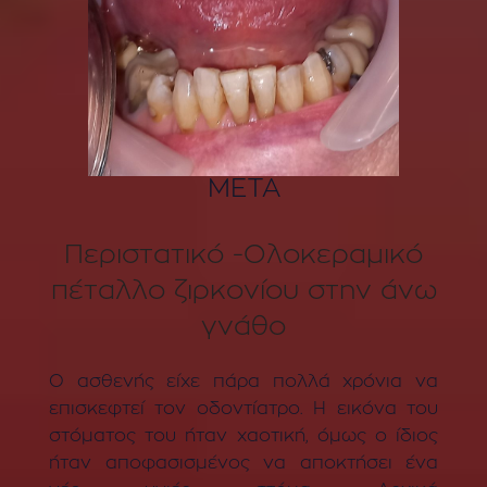
ΜΕΤΑ
Περιστατικό -Ολοκεραμικό
πέταλλο ζιρκονίου στην άνω
γνάθο
Ο ασθενής είχε πάρα πολλά χρόνια να
επισκεφτεί τον οδοντίατρο. Η εικόνα του
στόματος του ήταν χαοτική, όμως ο ίδιος
ήταν αποφασισμένος να αποκτήσει ένα