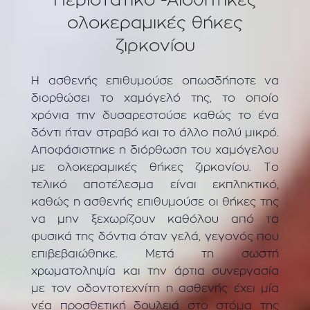
Περιστατικό -Αισθητικές
ολοκεραμικές θήκες
ζιρκονίου
Η ασθενής επιθυμούσε οπωσδήποτε να
διορθώσει το χαμόγελό της, το οποίο
χρόνια την δυσαρεστούσε καθώς το ένα
δόντι ήταν στραβό και το άλλο πολύ μικρό.
Αποφάσιστηκε η διόρθωση του χαμόγελου
με ολοκεραμικές θήκες ζιρκονίου. Το
τελικό αποτέλεσμα είναι εκπληκτικό,
καθώς η ασθενής επιθυμούσε οι θήκες της
να μην ξεχωρίζουν καθόλου από τα
φυσικά της δόντια όταν γελά, γεγονός που
επιβεβαιώθηκε. Μετά τη σωστή
χρωματοληψία και την άρτια συνεργασία
με τον οδοντοτεχνίτη η ασθενής έχει μία
νέα προσθετική δουλειά στο στόμα της