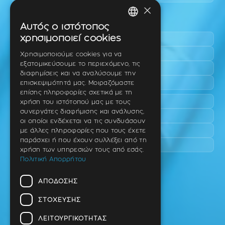
×
Περιοχές εύκολης πρόσβασης
Αυτός ο ιστότοπος
GREEK
χρησιμοποιεί cookies
Πυλαία
ENGLISH
Τριάδι
Χρησιμοποιούμε cookies για να
εξατομικεύσουμε το περιεχόμενο, τις
Νέο Ρύσιο
GERMAN
διαφημίσεις και να αναλύσουμε την
Επανομή
επισκεψιμότητά μας. Μοιραζόμαστε
επίσης πληροφορίες σχετικά με τη
Περαία
χρήση του ιστότοπού μας με τους
συνεργάτες διαφήμισης και ανάλυσης,
Καλαμαριά
οι οποίοι ενδέχεται να τις συνδυάσουν
Πανόραμα
με άλλες πληροφορίες που τους έχετε
παράσχει ή που έχουν συλλέξει από τη
Χαριλάου
χρήση των υπηρεσιών τους από εσάς.
Πολιτική Απορρήτου
Ιατρείο
ΑΠΌΔΟΣΗΣ
Ταβάκη – Θ. Λίτσα 10 (γωνία),
Θέρμη – Θεσσαλονίκη
ΣΤΌΧΕΥΣΗΣ
T.K 57001
ΛΕΙΤΟΥΡΓΙΚΌΤΗΤΑΣ