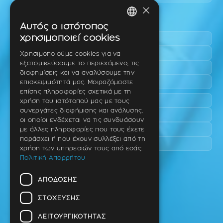
×
Περιοχές εύκολης πρόσβασης
Αυτός ο ιστότοπος
GREEK
χρησιμοποιεί cookies
Πυλαία
ENGLISH
Τριάδι
Χρησιμοποιούμε cookies για να
εξατομικεύσουμε το περιεχόμενο, τις
Νέο Ρύσιο
GERMAN
διαφημίσεις και να αναλύσουμε την
Επανομή
επισκεψιμότητά μας. Μοιραζόμαστε
επίσης πληροφορίες σχετικά με τη
Περαία
χρήση του ιστότοπού μας με τους
συνεργάτες διαφήμισης και ανάλυσης,
Καλαμαριά
οι οποίοι ενδέχεται να τις συνδυάσουν
Πανόραμα
με άλλες πληροφορίες που τους έχετε
παράσχει ή που έχουν συλλέξει από τη
Χαριλάου
χρήση των υπηρεσιών τους από εσάς.
Πολιτική Απορρήτου
Ιατρείο
ΑΠΌΔΟΣΗΣ
Ταβάκη – Θ. Λίτσα 10 (γωνία),
Θέρμη – Θεσσαλονίκη
ΣΤΌΧΕΥΣΗΣ
T.K 57001
ΛΕΙΤΟΥΡΓΙΚΌΤΗΤΑΣ