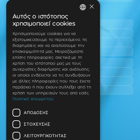
×
Περιοχές εύκολης πρόσβασης
Αυτός ο ιστότοπος
GREEK
χρησιμοποιεί cookies
Πυλαία
ENGLISH
Τριάδι
Χρησιμοποιούμε cookies για να
εξατομικεύσουμε το περιεχόμενο, τις
Νέο Ρύσιο
GERMAN
διαφημίσεις και να αναλύσουμε την
Επανομή
επισκεψιμότητά μας. Μοιραζόμαστε
επίσης πληροφορίες σχετικά με τη
Περαία
χρήση του ιστότοπού μας με τους
συνεργάτες διαφήμισης και ανάλυσης,
Καλαμαριά
οι οποίοι ενδέχεται να τις συνδυάσουν
Πανόραμα
με άλλες πληροφορίες που τους έχετε
παράσχει ή που έχουν συλλέξει από τη
Χαριλάου
χρήση των υπηρεσιών τους από εσάς.
Πολιτική Απορρήτου
Ιατρείο
ΑΠΌΔΟΣΗΣ
Ταβάκη – Θ. Λίτσα 10 (γωνία),
Θέρμη – Θεσσαλονίκη
ΣΤΌΧΕΥΣΗΣ
T.K 57001
ΛΕΙΤΟΥΡΓΙΚΌΤΗΤΑΣ