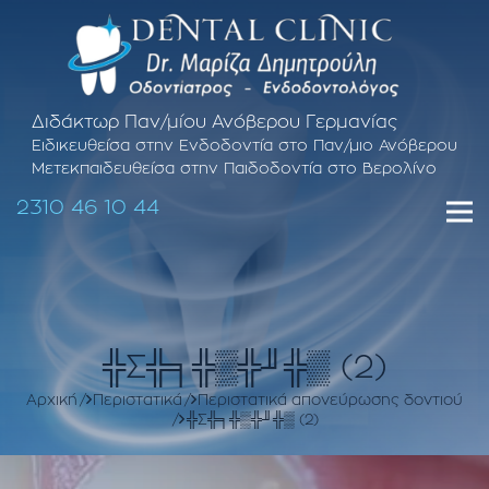
Διδάκτωρ Παν/μίου Ανόβερου Γερμανίας
Ειδικευθείσα στην Ενδοδοντία στο Παν/μιο Ανόβερου
Μετεκπαιδευθείσα στην Παιδοδοντία στο Βερολίνο
2310 46 10 44
╬Σ╬╕╬▒╬╜╬▒ (2)
Αρχική
Περιστατικά
Περιστατικά απονεύρωσης δοντιού
╬Σ╬╕╬▒╬╜╬▒ (2)