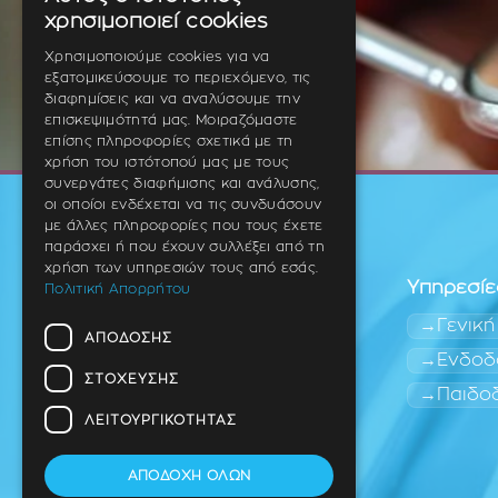
GREEK
χρησιμοποιεί cookies
ENGLISH
Χρησιμοποιούμε cookies για να
εξατομικεύσουμε το περιεχόμενο, τις
GERMAN
διαφημίσεις και να αναλύσουμε την
επισκεψιμότητά μας. Μοιραζόμαστε
επίσης πληροφορίες σχετικά με τη
χρήση του ιστότοπού μας με τους
συνεργάτες διαφήμισης και ανάλυσης,
οι οποίοι ενδέχεται να τις συνδυάσουν
με άλλες πληροφορίες που τους έχετε
παράσχει ή που έχουν συλλέξει από τη
χρήση των υπηρεσιών τους από εσάς.
Υπηρεσίε
Πολιτική Απορρήτου
Γενική
ΑΠΌΔΟΣΗΣ
Ενδοδ
ΣΤΌΧΕΥΣΗΣ
Παιδο
Οδοντίατρος
Θέρμη (Ανατολική
ΛΕΙΤΟΥΡΓΙΚΌΤΗΤΑΣ
Θεσσαλονίκη)
ΑΠΟΔΟΧΉ ΌΛΩΝ