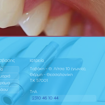
όσβασης
Ιατρείο
Ταβάκη – Θ. Λίτσα 10 (γωνία),
ία
Θέρμη – Θεσσαλονίκη
μαριά
T.K 57001
ραμα
λάου
Τηλ.
2310 46 10 44