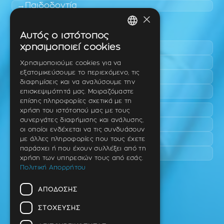
Παιδοδοντία
×
Περιοχές εύκολης πρόσβασης
Αυτός ο ιστότοπος
GREEK
χρησιμοποιεί cookies
Πυλαία
ENGLISH
Τριάδι
Χρησιμοποιούμε cookies για να
εξατομικεύσουμε το περιεχόμενο, τις
Νέο Ρύσιο
GERMAN
διαφημίσεις και να αναλύσουμε την
Επανομή
επισκεψιμότητά μας. Μοιραζόμαστε
επίσης πληροφορίες σχετικά με τη
Περαία
χρήση του ιστότοπού μας με τους
συνεργάτες διαφήμισης και ανάλυσης,
Καλαμαριά
οι οποίοι ενδέχεται να τις συνδυάσουν
Πανόραμα
με άλλες πληροφορίες που τους έχετε
παράσχει ή που έχουν συλλέξει από τη
Χαριλάου
χρήση των υπηρεσιών τους από εσάς.
Πολιτική Απορρήτου
Ιατρείο
ΑΠΌΔΟΣΗΣ
Ταβάκη – Θ. Λίτσα 10 (γωνία),
Θέρμη – Θεσσαλονίκη
ΣΤΌΧΕΥΣΗΣ
T.K 57001