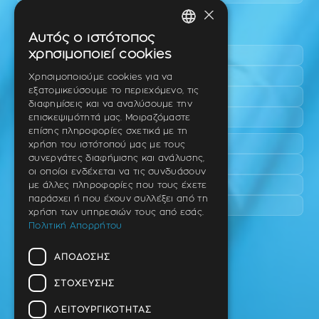
×
Περιοχές εύκολης πρόσβασης
Αυτός ο ιστότοπος
GREEK
χρησιμοποιεί cookies
Πυλαία
ENGLISH
Τριάδι
Χρησιμοποιούμε cookies για να
εξατομικεύσουμε το περιεχόμενο, τις
Νέο Ρύσιο
GERMAN
διαφημίσεις και να αναλύσουμε την
Επανομή
επισκεψιμότητά μας. Μοιραζόμαστε
επίσης πληροφορίες σχετικά με τη
Περαία
χρήση του ιστότοπού μας με τους
συνεργάτες διαφήμισης και ανάλυσης,
Καλαμαριά
οι οποίοι ενδέχεται να τις συνδυάσουν
Πανόραμα
με άλλες πληροφορίες που τους έχετε
παράσχει ή που έχουν συλλέξει από τη
Χαριλάου
χρήση των υπηρεσιών τους από εσάς.
Πολιτική Απορρήτου
Ιατρείο
ΑΠΌΔΟΣΗΣ
Ταβάκη – Θ. Λίτσα 10 (γωνία),
Θέρμη – Θεσσαλονίκη
ΣΤΌΧΕΥΣΗΣ
T.K 57001
ΛΕΙΤΟΥΡΓΙΚΌΤΗΤΑΣ