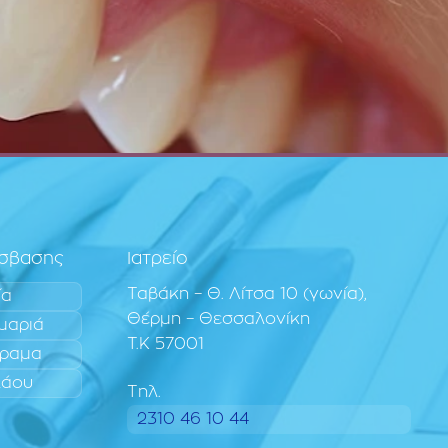
όσβασης
Ιατρείο
Ταβάκη – Θ. Λίτσα 10 (γωνία),
ία
Θέρμη – Θεσσαλονίκη
μαριά
T.K 57001
ραμα
λάου
Τηλ.
2310 46 10 44