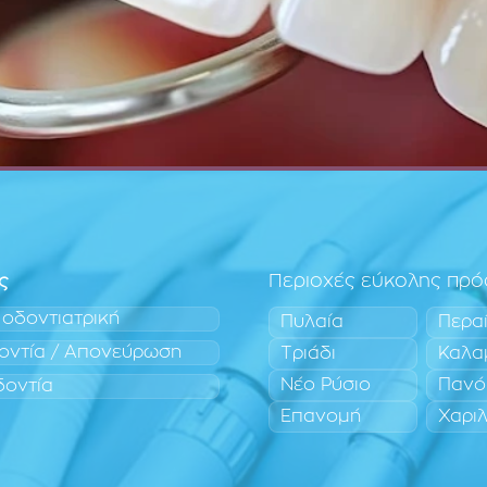
ς
Περιοχές εύκολης πρ
 οδοντιατρική
Πυλαία
Περα
οντία / Απονεύρωση
Τριάδι
Καλα
Νέο Ρύσιο
Πανό
δοντία
Επανομή
Χαρι