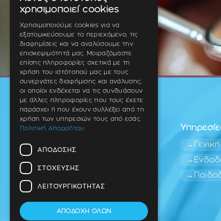
GREEK
χρησιμοποιεί cookies
ENGLISH
Χρησιμοποιούμε cookies για να
εξατομικεύσουμε το περιεχόμενο, τις
GERMAN
διαφημίσεις και να αναλύσουμε την
επισκεψιμότητά μας. Μοιραζόμαστε
επίσης πληροφορίες σχετικά με τη
χρήση του ιστότοπού μας με τους
συνεργάτες διαφήμισης και ανάλυσης,
οι οποίοι ενδέχεται να τις συνδυάσουν
με άλλες πληροφορίες που τους έχετε
παράσχει ή που έχουν συλλέξει από τη
χρήση των υπηρεσιών τους από εσάς.
Υπηρεσίε
Πολιτική Απορρήτου
Γενική
ΑΠΌΔΟΣΗΣ
Ενδοδ
ΣΤΌΧΕΥΣΗΣ
Παιδο
Οδοντίατρος
Θέρμη (Ανατολική
ΛΕΙΤΟΥΡΓΙΚΌΤΗΤΑΣ
Θεσσαλονίκη)
ΑΠΟΔΟΧΉ ΌΛΩΝ