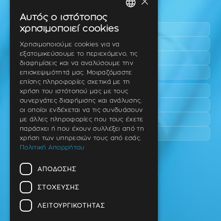
×
Περιοχές εύκολης πρόσβασης
Αυτός ο ιστότοπος
GREEK
χρησιμοποιεί cookies
Πυλαία
ENGLISH
Τριάδι
Χρησιμοποιούμε cookies για να
εξατομικεύσουμε το περιεχόμενο, τις
Νέο Ρύσιο
GERMAN
διαφημίσεις και να αναλύσουμε την
Επανομή
επισκεψιμότητά μας. Μοιραζόμαστε
επίσης πληροφορίες σχετικά με τη
Περαία
χρήση του ιστότοπού μας με τους
συνεργάτες διαφήμισης και ανάλυσης,
Καλαμαριά
οι οποίοι ενδέχεται να τις συνδυάσουν
Πανόραμα
με άλλες πληροφορίες που τους έχετε
παράσχει ή που έχουν συλλέξει από τη
Χαριλάου
χρήση των υπηρεσιών τους από εσάς.
Πολιτική Απορρήτου
Ιατρείο
ΑΠΌΔΟΣΗΣ
Ταβάκη – Θ. Λίτσα 10 (γωνία),
Θέρμη – Θεσσαλονίκη
ΣΤΌΧΕΥΣΗΣ
T.K 57001
ΛΕΙΤΟΥΡΓΙΚΌΤΗΤΑΣ
Τηλ.