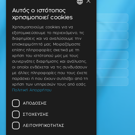
×
Περιοχές εύκολης πρόσβασης
Αυτός ο ιστότοπος
GREEK
χρησιμοποιεί cookies
Πυλαία
ENGLISH
Τριάδι
Χρησιμοποιούμε cookies για να
εξατομικεύσουμε το περιεχόμενο, τις
Νέο Ρύσιο
GERMAN
διαφημίσεις και να αναλύσουμε την
Επανομή
επισκεψιμότητά μας. Μοιραζόμαστε
επίσης πληροφορίες σχετικά με τη
Περαία
χρήση του ιστότοπού μας με τους
συνεργάτες διαφήμισης και ανάλυσης,
Καλαμαριά
οι οποίοι ενδέχεται να τις συνδυάσουν
Πανόραμα
με άλλες πληροφορίες που τους έχετε
παράσχει ή που έχουν συλλέξει από τη
Χαριλάου
χρήση των υπηρεσιών τους από εσάς.
Πολιτική Απορρήτου
Ιατρείο
ΑΠΌΔΟΣΗΣ
Ταβάκη – Θ. Λίτσα 10 (γωνία),
Θέρμη – Θεσσαλονίκη
ΣΤΌΧΕΥΣΗΣ
T.K 57001
ΛΕΙΤΟΥΡΓΙΚΌΤΗΤΑΣ
Τηλ.